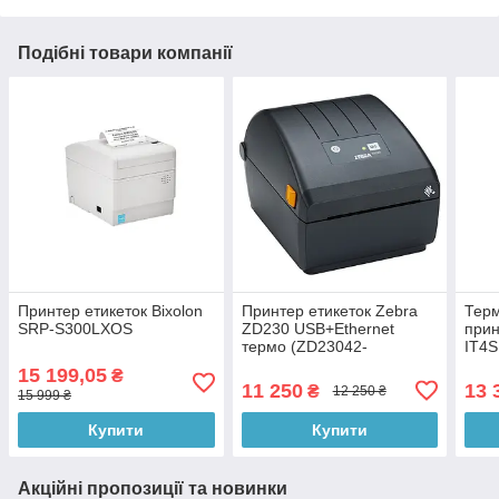
Подібні товари компанії
Принтер етикеток Bixolon
Принтер етикеток Zebra
Тер
SRP-S300LXOS
ZD230 USB+Ethernet
прин
термо (ZD23042-
IT4S
D0EC00EZ)
15 199,05
₴
11 250
13 
₴
12 250 ₴
15 999 ₴
Купити
Купити
Акційні пропозиції та новинки