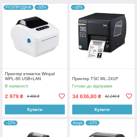
РОЗПРОДАЖ
–33%
–18%
Принтер етикеток Winpal
WPL-80 USB+LAN
Принтер TSC ML-241Р
В наявності
Готово до відправки
2 979
34 636,80
₴
₴
4 468 ₴
42 240 ₴
Купити
Купити
–12%
Акція
–12%