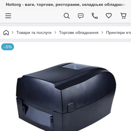
Hottorg - ваги, торгове, ресторанне, складське обладнання
Товари та послуги
Торгове обладнання
Принтери ет
–5%