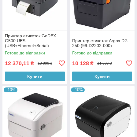
Принтер етикеток GoDEX
G500 UES
Принтер етикеток Argox D2-
(USB+Ethernet+Serial)
250 (99-D2202-000)
Готово до відправки
Готово до відправки
12 370,11
10 128
₴
₴
13 899 ₴
11 337 ₴
Купити
Купити
–10%
–10%