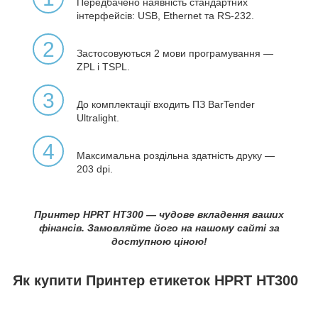
Передбачено наявність стандартних
інтерфейсів: USB, Ethernet та RS-232.
2
Застосовуються 2 мови програмування —
ZPL і TSPL.
3
До комплектації входить ПЗ BarTender
Ultralight.
4
Максимальна роздільна здатність друку —
203 dpi.
Принтер HPRT HT300 — чудове вкладення ваших
фінансів. Замовляйте його на нашому сайті за
доступною ціною!
Як купити Принтер етикеток HPRT HT300