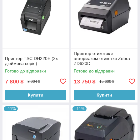
Принтер етикеток з
Принтер TSC DH220Е (2х
авторізаком етикетки Zebra
дюймова серія)
ZD620D
Готово до відправки
Готово до відправки
7 800
13 750
₴
₴
8 904 ₴
15 600 ₴
Купити
Купити
–11%
–11%