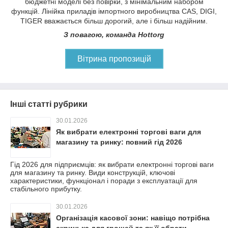
бюджетні моделі без повірки, з мінімальним набором
функцій. Лінійка приладів імпортного виробництва CAS, DIGI,
TIGER вважається більш дорогий, але і більш надійним.
З повагою, команда Hottorg
Вітрина пропозицій
Інші статті рубрики
30.01.2026
Як вибрати електронні торгові ваги для
магазину та ринку: повний гід 2026
Гід 2026 для підприємців: як вибрати електронні торгові ваги
для магазину та ринку. Види конструкцій, ключові
характеристики, функціонал і поради з експлуатації для
стабільного прибутку.
30.01.2026
Організація касової зони: навіщо потрібна
скринька для грошей та як її обрати