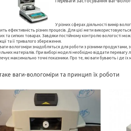
Переваги застосування ваг-волог
У різних сферах діяльності вимір воло
ить ефективність різних процесів. Для цієї мети використовуютьс
их та сипких товарах. Завдяки постійному контролю вологості мож
ції та її тривалого збереження.
і ваги-вологоміри знадобляться для роботи з різними продуктами,
ельних матеріалів. При виборі моделі необхідно віддати перевагу 
печує максимально точні показники. Про те, які ваги бувають і де ї
аке ваги-вологоміри та принцип їх роботи