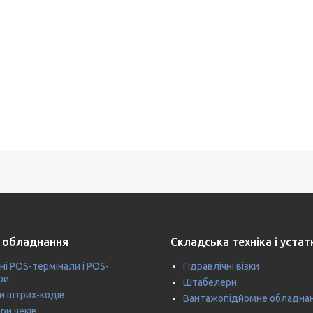
 обладнання
Складська техніка і уста
ні POS-термінали і POS-
Гідравлічні візки
ри
Штабелери
и штрих-кодів
Вантажопідйомне обладна
ри чеків