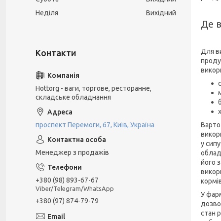
Неділя
Вихідний
Де 
Для в
проду
викор
Hottorg - ваги, торгове, ресторанне,
складське обладнання
Варто
проспект Перемоги, 67, Київ, Україна
викор
у сипу
Менеджер з продажів
облад
його 
викор
+380 (98) 893-67-67
кормів
Viber/Telegram/WhatsApp
У фар
+380 (97) 874-79-79
дозво
стан р