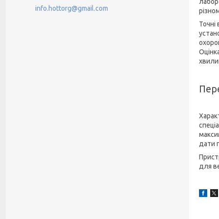
лабор
info.hottorg@gmail.com
різно
Точні
устан
охоро
Оцінка
хвили
Пере
Харак
спеці
макси
дати 
Прист
для в