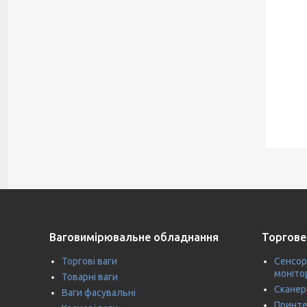
Ваговимірювальне обладнання
Торгове
Торгові ваги
Сенсор
моніто
Товарні ваги
Сканер
Ваги фасувальні
Принте