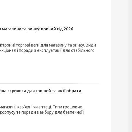
 магазину та ринку: повний гід 2026
ктронні торгові ваги для магазину та ринку. Види
кціонал і поради з експлуатації для стабільного
бна скринька для грошей та як її обрати
агазині, кав’ярні чи аптеці. Типи грошових
 корпусу та поради з вибору для безпечної і