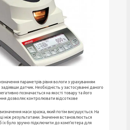
значення параметрів рівня вологи з урахуванням
задіявши датчик. Необхідність у застосуванні даного
гативно позначається на якості товару та його
вання дозволяє контролювати відсоткове
изначення маси зразка, який потім висушується. На
иці між результатами. Значення встановлюється
б їх було зручно підключити до комп'ютера для