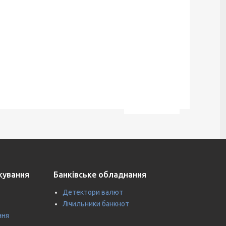
ткування
Банківське обладнання
Детектори валют
Лічильники банкнот
ння