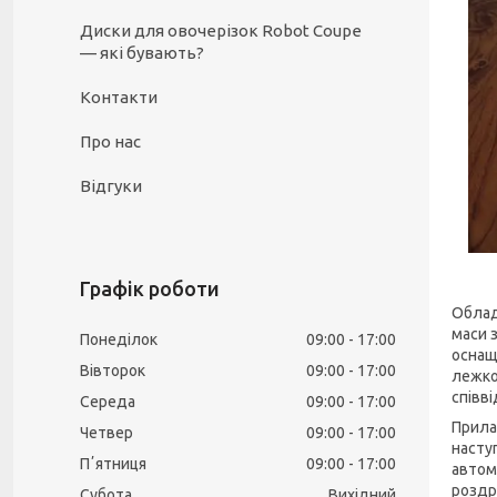
Диски для овочерізок Robot Coupe
— які бувають?
Контакти
Про нас
Відгуки
Графік роботи
Облад
маси 
Понеділок
09:00
17:00
оснащ
Вівторок
09:00
17:00
лежко
співв
Середа
09:00
17:00
Прила
Четвер
09:00
17:00
насту
Пʼятниця
09:00
17:00
автом
роздру
Субота
Вихідний