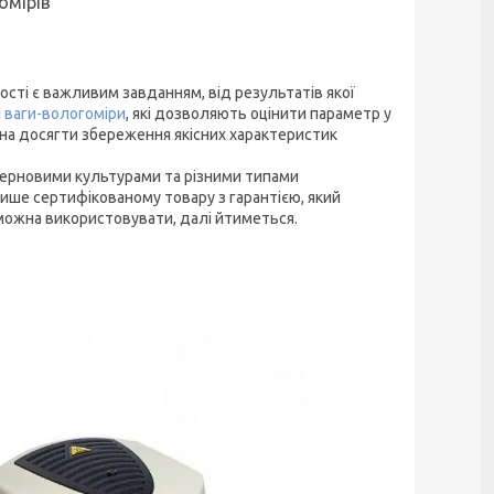
омірів
гості є важливим завданням, від результатів якої
я
ваги-вологоміри
, які дозволяють оцінити параметр у
на досягти збереження якісних характеристик
 зерновими культурами та різними типами
лише сертифікованому товару з гарантією, який
х можна використовувати, далі йтиметься.