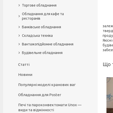
Торгове обладнання
Обладнання для кафе та
ресторанів
залеж
Банківське обладнання
тверд
Складська техніка
продук
Якісн
Вантажопідйомне обладнання
будів
забез
Будівельне обладнання
Що т
Статті
Новини
Популярні моделі кранових ваг
Обладнання для Poster
Печі та пароконвектомати Unox —
види та відмінності