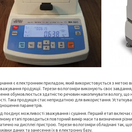
нання є електронним приладом, який використовується з метою ви
зважування продукції. Терези-вологоміри виконують своє завдання, 
ення обумовлюється здатністю речовин накопичувати вологу, що не
сті. Така продукція стає непридатною для використання. Устатку
ідношення параметрів.
д поєднує можливості зважування і сушіння. Перший етап включає в
пному етапі проводиться повторний вимір маси та визначення різн
атично на дисплеї пристрою. Терези-вологоміри обладнані так, що
ківки даних та занесення їх в електронну базу.