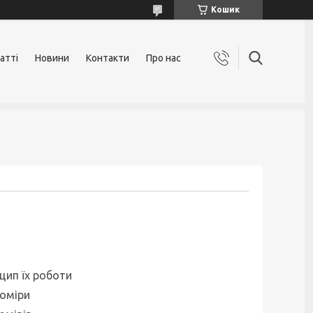
Кошик
атті
Новини
Контакти
Про нас
цип їх роботи
оміри