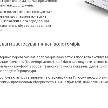
аторіях вченими під час проведення
манітних досліджень.
 ваги-вологоміри застосовуються
овами, що спеціалізуються на
ні навколишнього середовища.
 значень відбувається за кілька
н.
ваги застосування ваг-вологомірів
терною перевагою ваг-вологомірів вважається простота експлуатац
альне навчання. При виборі моделі необхідно враховувати наявніс
мальний комфорт у роботі та високу точність показань. Деякі прист
проведеної процедури.
рої бувають портативними та стаціонарними. Плюсом першого типу в
еликих промислових підприємств. Ціна на пристрій, який служитиме