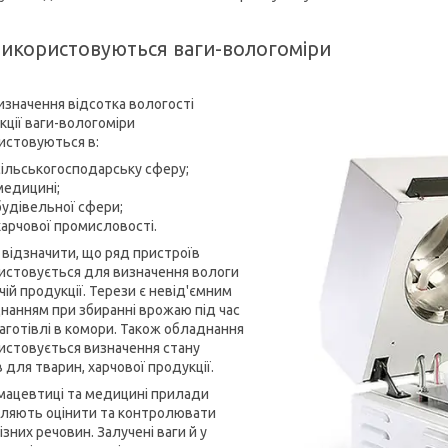
використовуються ваги-вологоміри
изначення відсотка вологості
кції ваги-вологоміри
истовуються в:
сільськогосподарську сферу;
медицині;
будівельної сфери;
харчової промисловості.
 відзначити, що ряд пристроїв
истовується для визначення вологи
чій продукції. Терези є невід'ємним
нанням при збиранні врожаю під час
заготівлі в комори. Також обладнання
истовується визначення стану
 для тварин, харчової продукції.
мацевтиці та медицині прилади
ляють оцінити та контролювати
ізних речовин. Залучені ваги й у