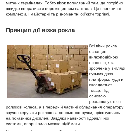
митних терміналах. Тобто візок популярний там, де потрібно
швидко впоратися з переміщенням вантажів. Це і логістичні
комплекси, і майстерні та різноманітні об'єкти торгівлі.
Принцип дії візка рокла
Всі візки рокла
оснащені
вилкоподібною
основою, яка
зроблена у вигляді
вузьких двох
платформ, куди й
вкладається
товар. Під
основою
розташовуються
роликові колеса, а в передній частині обладнання оператору
зручно керувати роклою за допомогою ручки, орієнтуючись
на показники дисплея. Завдяки наявності гідравлічної
системи, опорні вила можна підіймати.