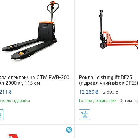
кла електрична GTM PWB-200
Рокла Leistunglift DF25
h 2000 кг, 115 см
(гідравлічний візок DF25
211 ₴
12 280 ₴
12 500 ₴
ово до відправки
Готово до відправки
Оптом і в
Купити
Купити
–5%