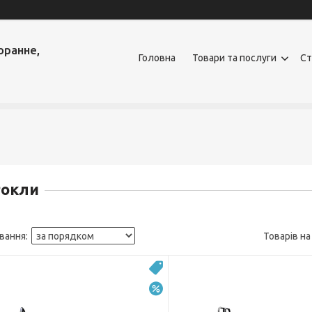
оранне,
Головна
Товари та послуги
Ст
Рокли
Топ
–10%