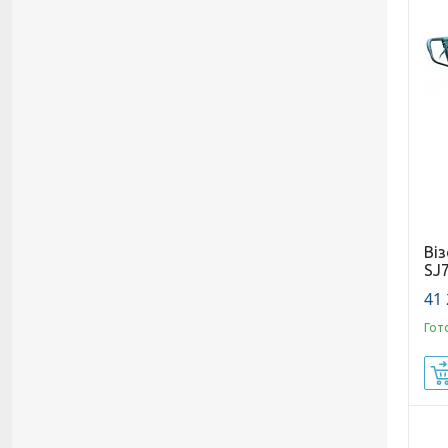
Віз
SJ7
41 
Гот