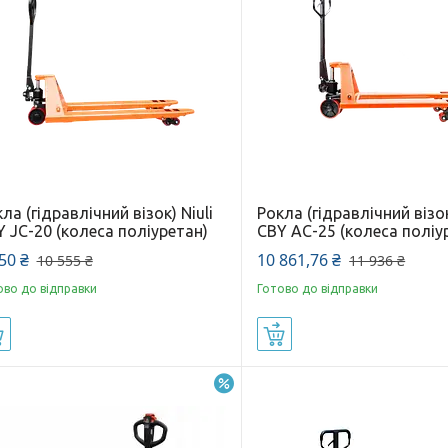
ла (гідравлічний візок) Niuli
Рокла (гідравлічний візок
 JС-20 (колеса поліуретан)
CBY АС-25 (колеса поліу
50 ₴
10 861,76 ₴
10 555 ₴
11 936 ₴
ово до відправки
Готово до відправки
Купити
Купити
–5%