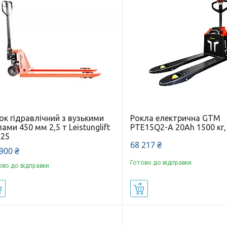
ок гідравлічний з вузькими
Рокла електрична GTM
ами 450 мм 2,5 т Leistunglift
PTE15Q2-A 20Ah 1500 кг,
-25
68 217 ₴
900 ₴
Готово до відправки
ово до відправки
Купити
Купити