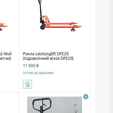
) Niuli
Рокла Leistunglift DFE20
ретан)
(гідравлічний візок DFE20)
11 900 ₴
Готово до відправки
Купити
–5%