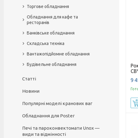
Торгове обладнання
Обладнання для кафе та
ресторанів
Банківське обладнання
Складська техніка
Вантажопідйомне обладнання
Будівельне обладнання
Рок
CBY
Статті
9 4
Гот
Новини
Популярні моделі кранових ваг
Обладнання для Poster
Печі та пароконвектомати Unox —
види та відмінності