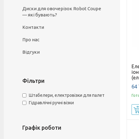
Диски для овочерізок Robot Coupe
— які бувають?
Контакти
Про нас
Відгуки
Еле
іо
(е
Фільтри
64 
Штабелери, електровізки для палет
Гот
Гідравлічні ручні візки
Графік роботи