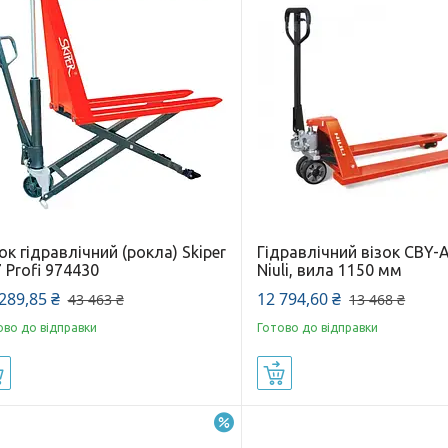
ок гідравлічний (рокла) Skiper
Гідравлічний візок CBY-
 Profi 974430
Niuli, вила 1150 мм
289,85 ₴
12 794,60 ₴
43 463 ₴
13 468 ₴
ово до відправки
Готово до відправки
Купити
Купити
–3%