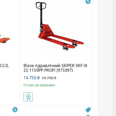
–22%
C2.0,
Візок гідравлічний SKIPER SKF-III
25 1150PP PROFI (975097)
14 750 ₴
18 798 ₴
Готово до відправки
Купити
–5%
5000 кг