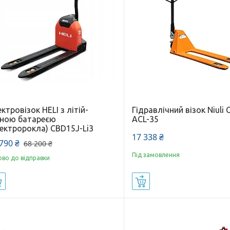
ктровізок HELI з літій-
Гідравлічний візок Niuli 
нною батареєю
ACL-35
лектророкла) CBD15J-Li3
17 338 ₴
790 ₴
68 200 ₴
Під замовлення
ово до відправки
Купити
Купити