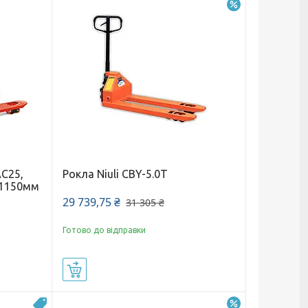
–5%
AC25,
Рокла Niuli CBY-5.0T
а 1150мм
29 739,75 ₴
31 305 ₴
Готово до відправки
Купити
–7%
Топ