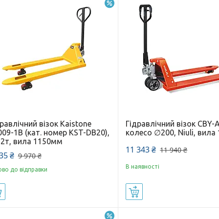
–6%
равлічний візок Kaistone
Гідравлічний візок CBY-
09-1B (кат. номер KST-DB20),
колесо ∅200, Niuli, вил
 2т, вила 1150мм
11 343 ₴
11 940 ₴
35 ₴
9 970 ₴
В наявності
ово до відправки
Купити
Купити
–16%