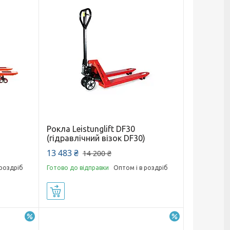
Рокла Leistunglift DF30
)
(гідравлічний візок DF30)
13 483 ₴
14 200 ₴
 роздріб
Готово до відправки
Оптом і в роздріб
Купити
–5%
–9%