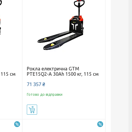
Рокла електрична GTM
 115 см
PTE15Q2-A 30Ah 1500 кг, 115 см
71 357 ₴
Готово до відправки
Купити
–2%
–5%