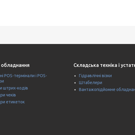
 обладнання
Складська техніка і уста
ні POS-термінали і POS-
Гідравлічні візки
ри
Штабелери
и штрих-кодів
Вантажопідйомне обладна
ри чеків
ри етикеток