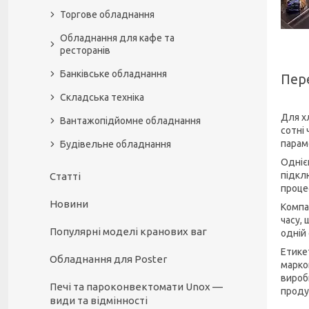
Торгове обладнання
Обладнання для кафе та
ресторанів
Банківське обладнання
Пере
Складська техніка
Для х
Вантажопідйомне обладнання
сотні
парам
Будівельне обладнання
Одніє
підкл
Статті
процес
Новини
Компа
часу,
Популярні моделі кранових ваг
одній
Етике
Обладнання для Poster
марко
вироб
Печі та пароконвектомати Unox —
проду
види та відмінності