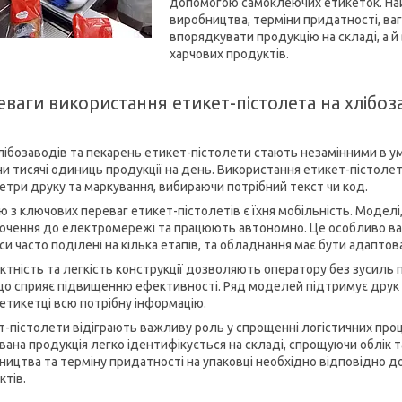
допомогою самоклеючих етикеток. Найч
виробництва, терміни придатності, ваг
впорядкувати продукцію на складі, а 
харчових продуктів.
ваги використання етикет-пістолета на хлібоза
лібозаводів та пекарень етикет-пістолети стають незамінними в ум
 чи тисячі одиниць продукції на день. Використання етикет-пістол
етри друку та маркування, вибираючи потрібний текст чи код.
ю з ключових переваг етикет-пістолетів є їхня мобільність. Модел
ючення до електромережі та працюють автономно. Це особливо важ
и часто поділені на кілька етапів, та обладнання має бути адаптов
ктність та легкість конструкції дозволяють оператору без зусиль
 що сприяє підвищенню ефективності. Ряд моделей підтримує друк 
 етикетці всю потрібну інформацію.
т-пістолети відіграють важливу роль у спрощенні логістичних проце
вана продукція легко ідентифікується на складі, спрощуючи облік 
ництва та терміну придатності на упаковці необхідно відповідно д
ктів.