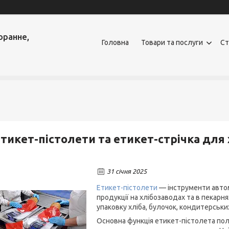
оранне,
Головна
Товари та послуги
Ст
тикет-пістолети та етикет-стрічка для
31 січня 2025
Етикет-пістолети
— інструменти автом
продукції на хлібозаводах та в пекар
упаковку хліба, булочок, кондитерських
Основна функція етикет-пістолета поля