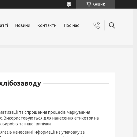
Кошик
атті
Новини
Контакти
Про нас
 хлібозаводу
атизації та спрощення процесів маркування
нях. Використовуються для нанесення етикеток на
 виробів та іншої випічки.
гає в нанесенні інформації на упаковку за