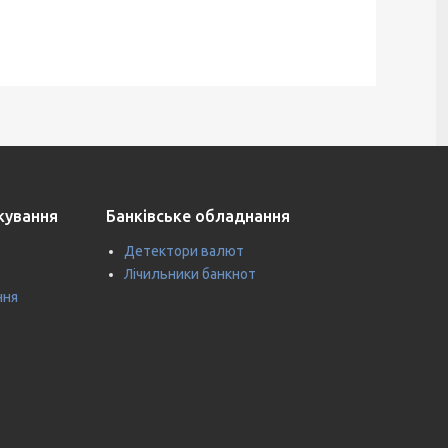
ткування
Банківське обладнання
Детектори валют
Лічильники банкнот
ння