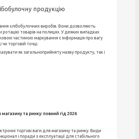
лібобулочну продукцію
ання хлібобулочних виробів. Вони дозволяють
и ротацію товарів на полицях. У деяких випадках
зковою частиною маркування є інформація про вагу
 чи торговій точці.
азувати як загальноприйняту назву продукту, так і
 магазину та ринку: повний гід 2026
ктронні торгові ваги для магазину та ринку. Види
кціонал і поради з експлуатації для стабільного