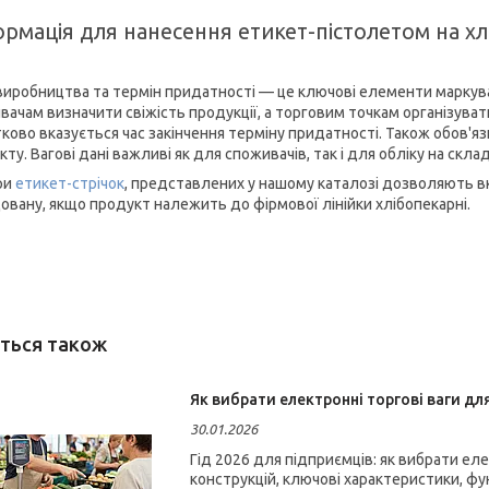
ормація для нанесення етикет-пістолетом на х
виробництва та термін придатності — це ключові елементи маркув
вачам визначити свіжість продукції, а торговим точкам організуват
ково вказується час закінчення терміну придатності. Також обов'я
ту. Вагові дані важливі як для споживачів, так і для обліку на складі
ри
етикет-стрічок
, представлених у нашому каталозі
дозволяють вк
овану, якщо продукт належить до фірмової лінійки хлібопекарні.
Як вибрати електронні торгові ваги для
30.01.2026
Гід 2026 для підприємців: як вибрати еле
конструкцій, ключові характеристики, фун