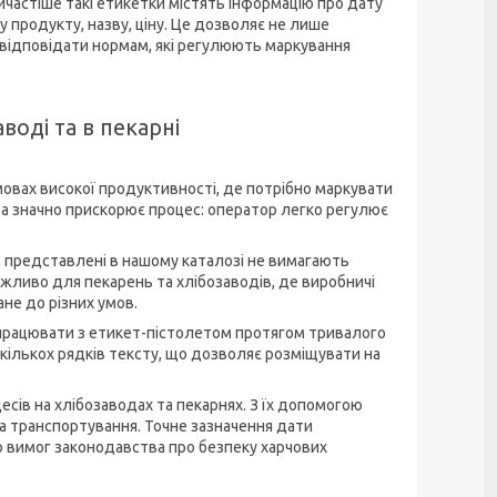
астіше такі етикетки містять інформацію про дату
у продукту, назву, ціну. Це дозволяє не лише
й відповідати нормам, які регулюють маркування
воді та в пекарні
овах високої продуктивності, де потрібно маркувати
ета значно прискорює процес: оператор легко регулює
і, представлені в нашому каталозі не вимагають
ливо для пекарень та хлібозаводів, де виробничі
ане до різних умов.
 працювати з етикет-пістолетом протягом тривалого
кількох рядків тексту, що дозволяє розміщувати на
сів на хлібозаводах та пекарнях. З їх допомогою
та транспортування. Точне зазначення дати
о вимог законодавства про безпеку харчових