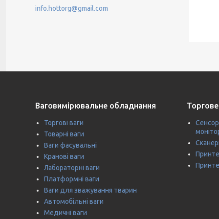
info.hottorg@gmail.com
Ваговимірювальне обладнання
Торгове
Торгові ваги
Сенсор
моніто
Товарні ваги
Сканер
Ваги фасувальні
Принте
Кранові ваги
Принте
Лабораторні ваги
Платформні ваги
Ваги для зважування тварин
Автомобільні ваги
Медичні ваги