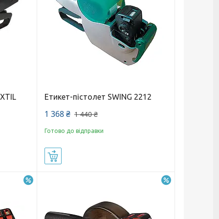
EXTIL
Етикет-пістолет SWING 2212
1 368 ₴
1 440 ₴
Готово до відправки
Купити
–16%
–15%