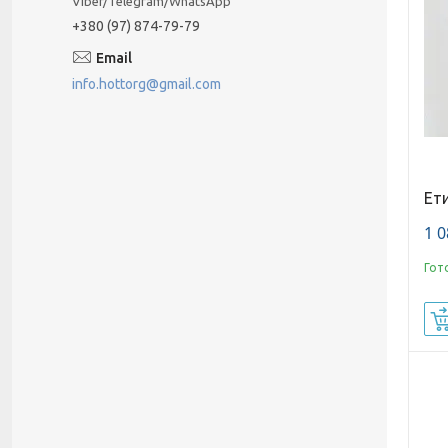
Viber/Telegram/WhatsApp
+380 (97) 874-79-79
info.hottorg@gmail.com
Ети
1 0
Гот