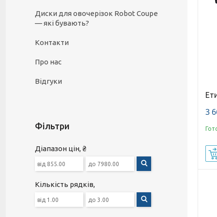
Диски для овочерізок Robot Coupe
— які бувають?
Контакти
Про нас
Відгуки
Ет
3 6
Фільтри
Гот
Діапазон цін, ₴
Кількість рядків,