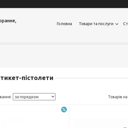
оранне,
Головна
Товари та послуги
Ст
тикет-пістолети
–7%