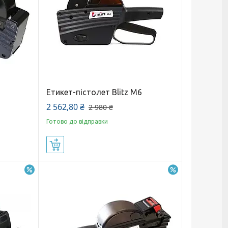
Етикет-пістолет Blitz M6
2 562,80 ₴
2 980 ₴
Готово до відправки
Купити
–5%
–10%