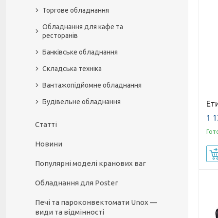
Торгове обладнання
Обладнання для кафе та
ресторанів
Банківське обладнання
Складська техніка
Вантажопідйомне обладнання
Будівельне обладнання
Ети
1 1
Статті
Гот
Новини
Популярні моделі кранових ваг
Обладнання для Poster
Печі та пароконвектомати Unox —
види та відмінності