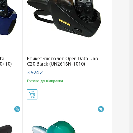
ta
Етикет-пістолет Open Data Uno
0+10)
С20 Black (UN2616N-1010)
3 924 ₴
Готово до відправки
Купити
–10%
–5%