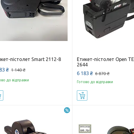
кет-пістолет Smart 2112-8
Етикет-пістолет Open T
2644
83 ₴
1 140 ₴
6 183 ₴
6 870 ₴
ово до відправки
Готово до відправки
Купити
Купити
–10%