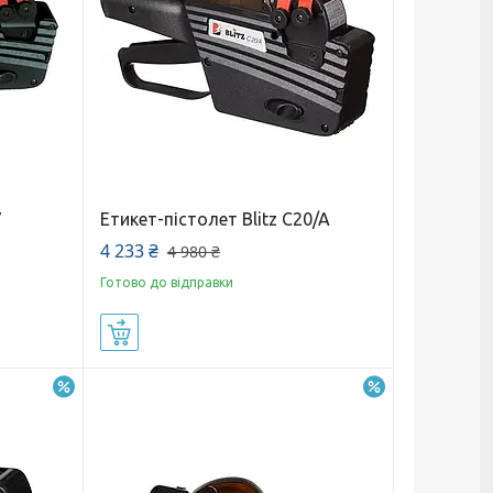
7
Етикет-пістолет Blitz C20/A
4 233 ₴
4 980 ₴
Готово до відправки
Купити
–5%
–14%