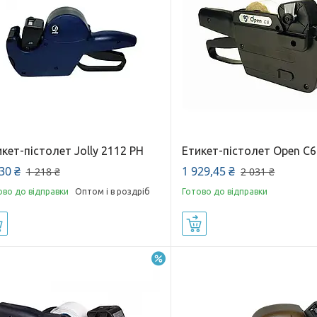
кет-пістолет Jolly 2112 PH
Етикет-пістолет Open C6
30 ₴
1 929,45 ₴
1 218 ₴
2 031 ₴
ово до відправки
Оптом і в роздріб
Готово до відправки
Купити
Купити
–18%