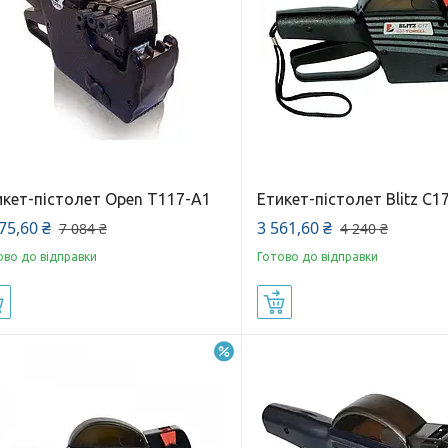
икет-пістолет Open Т117-А1
Етикет-пістолет Blitz C1
75,60 ₴
3 561,60 ₴
7 084 ₴
4 240 ₴
ово до відправки
Готово до відправки
Купити
Купити
–5%