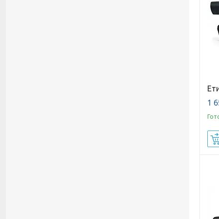
Ети
1 6
Гот