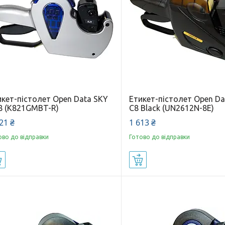
икет-пістолет Open Data SKY
Етикет-пістолет Open Da
8 (K821GMBT-R)
C8 Black (UN2612N-8E)
21 ₴
1 613 ₴
ово до відправки
Готово до відправки
Купити
Купити