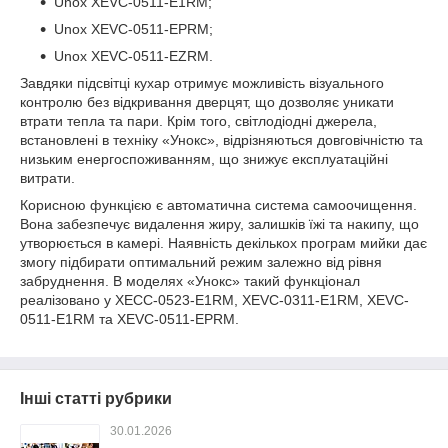
Unox XEVC-0511-E1RM;
Unox XEVC-0511-EPRM;
Unox XEVC-0511-EZRM.
Завдяки підсвітці кухар отримує можливість візуального
контролю без відкривання дверцят, що дозволяє уникати
втрати тепла та пари. Крім того, світлодіодні джерела,
встановлені в техніку «Унокс», відрізняються довговічністю та
низьким енергоспоживанням, що знижує експлуатаційні
витрати.
Корисною функцією є автоматична система самоочищення.
Вона забезпечує видалення жиру, залишків їжі та накипу, що
утворюється в камері. Наявність декількох програм мийки дає
змогу підбирати оптимальний режим залежно від рівня
забруднення. В моделях «Унокс» такий функціонал
реалізовано у XECC-0523-E1RM, XEVC-0311-E1RM, XEVC-
0511-E1RM та XEVC-0511-EPRM.
Інші статті рубрики
30.01.2026