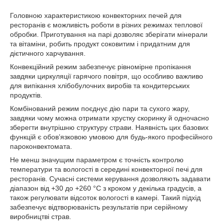
Головною характеристикою конвекторних печей для
ресторанів є можливість роботи в різних режимах теплової
обробки. Приготування на парі дозволяє зберігати мінерали
та вітаміни, робить продукт соковитим і придатним для
дієтичного харчування.
Конвекційний режим забезпечує рівномірне пропікання
завдяки циркуляції гарячого повітря, що особливо важливо
для випікання хлібобулочних виробів та кондитерських
продуктів.
Комбінований режим поєднує дію пари та сухого жару,
завдяки чому можна отримати хрустку скоринку й одночасно
зберегти внутрішню структуру страви. Наявність цих базових
функцій є обов’язковою умовою для будь-якого професійного
пароконвектомата.
Не менш значущим параметром є точність контролю
температури та вологості в середині конвекторної печі для
ресторанів. Сучасні системи керування дозволяють задавати
діапазон від +30 до +260 °C з кроком у декілька градусів, а
також регулювати відсоток вологості в камері. Такий підхід
забезпечує відтворюваність результатів при серійному
виробництві страв.