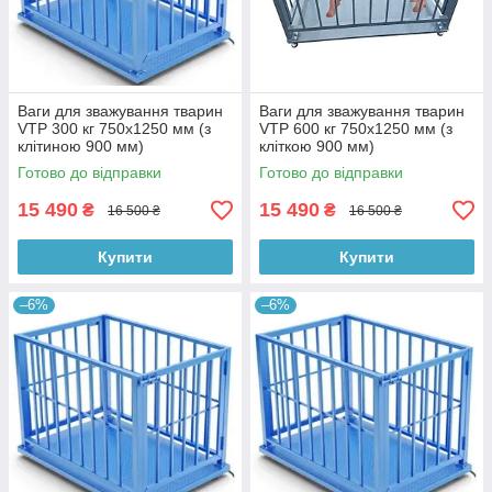
Ваги для зважування тварин
Ваги для зважування тварин
VTP 300 кг 750х1250 мм (з
VTP 600 кг 750х1250 мм (з
клітиною 900 мм)
кліткою 900 мм)
Готово до відправки
Готово до відправки
15 490
15 490
₴
₴
16 500 ₴
16 500 ₴
Купити
Купити
–6%
–6%