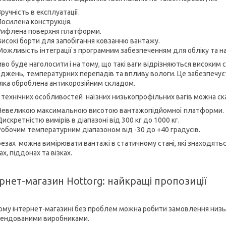
Зручність в експлуатації.
Посилена конструкція.
Рифлена поверхня платформи.
Високі борти для запобігання ковзанню вантажу.
Можливість інтеграції з програмним забезпеченням для обліку та н
во буде наголосити і на тому, що такі ваги відрізняються високим 
джень, температурних перепадів та впливу вологи. Це забезпечує
, яка оброблена антикорозійним складом.
технічних особливостей наїзних низькопрофільних вагів можна ск
Невеликою максимальною висотою вантажопідйомної платформи.
Дискретністю вимірів в діапазоні від 300 кг до 1000 кг.
Робочим температурним діапазоном від -30 до +40 градусів.
езах можна вимірювати вантажі в статичному стані, які знаходяться в 
х, піддонах та візках.
рнет-магазин Hottorg: найкращі пропозиції
ому інтернет-магазині без проблем можна робити замовлення низьк
ендованими виробниками.