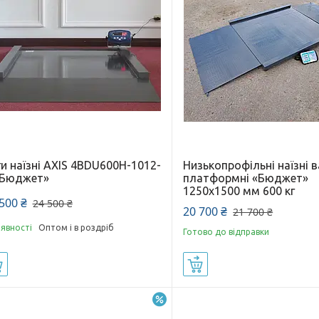
и наїзні AXIS 4BDU600Н-1012-
Низькопрофільні наїзні в
«Бюджет»
платформні «Бюджет»
1250х1500 мм 600 кг
500 ₴
24 500 ₴
20 700 ₴
21 700 ₴
аявності
Оптом і в роздріб
Готово до відправки
Купити
Купити
–22%