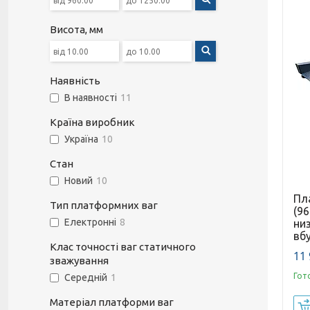
Висота, мм
Наявність
В наявності
11
Країна виробник
Україна
10
Стан
Новий
10
Пл
Тип платформних ваг
(96
Електронні
8
низ
вб
Клас точності ваг статичного
11 
зважування
Гот
Середній
1
Матеріал платформи ваг