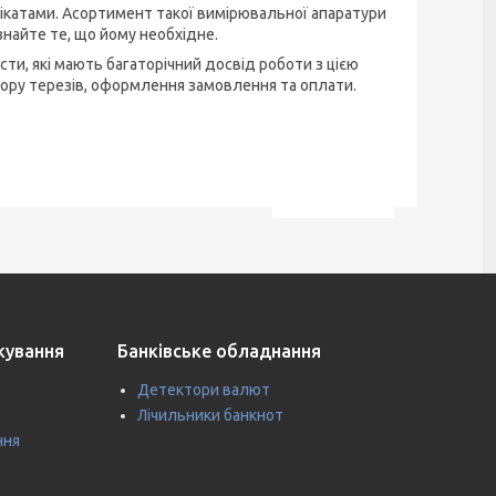
фікатами. Асортимент такої вимірювальної апаратури
найте те, що йому необхідне.
сти, які мають багаторічний досвід роботи з цією
бору терезів, оформлення замовлення та оплати.
ткування
Банківське обладнання
Детектори валют
Лічильники банкнот
ння