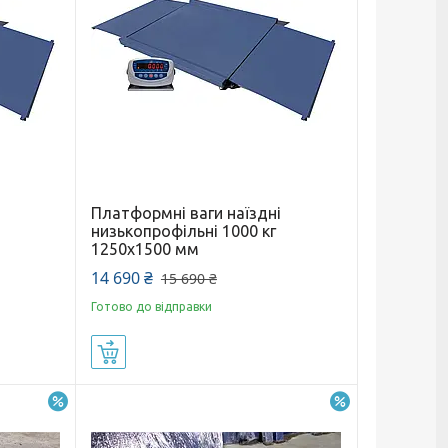
Платформні ваги наїздні
низькопрофільні 1000 кг
1250х1500 мм
14 690 ₴
15 690 ₴
Готово до відправки
Купити
–5%
–8%