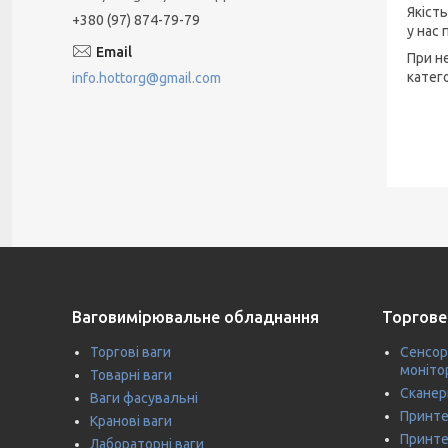
Якіст
+380 (97) 874-79-79
у нас
При н
катег
info.hottorg@gmail.com
Ваговимірювальне обладнання
Торгове
Торгові ваги
Сенсор
моніто
Товарні ваги
Сканер
Ваги фасувальні
Принте
Кранові ваги
Принте
Лабораторні ваги