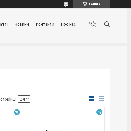
Кошик
атті
Новини
Контакти
Про нас
–6%
–6%