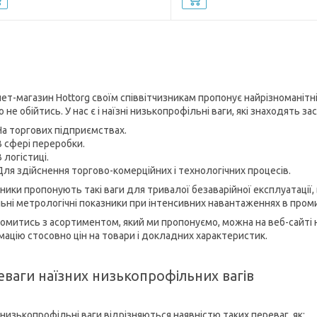
нет-магазин Hottorg своїм співвітчизникам пропонує найрізноманітні
 не обійтись. У нас є і наїзні низькопрофільні ваги, які знаходять з
На торгових підприємствах.
В сфері переробки.
В логістиці.
Для здійснення торгово-комерційних і технологічних процесів.
ики пропонують такі ваги для тривалої безаварійної експлуатації, в
льні метрологічні показники при інтенсивних навантаженнях в пром
омитись з асортиментом, який ми пропонуємо, можна на веб-сайті
мацію стосовно цін на товари і докладних характеристик.
еваги наїзних низькопрофільних вагів
 низькопрофільні ваги відрізняються наявністю таких переваг, як: