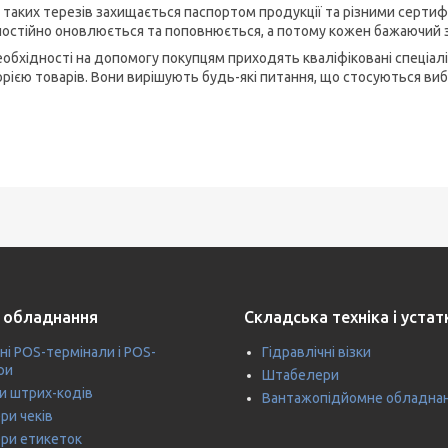
ь таких терезів захищається паспортом продукції та різними серти
 постійно оновлюється та поповнюється, а потому кожен бажаючий з
еобхідності на допомогу покупцям приходять кваліфіковані спеціалі
орією товарів. Вони вирішують будь-які питання, що стосуються ви
 обладнання
Складська техніка і уста
ні POS-термінали і POS-
Гідравлічні візки
ри
Штабелери
и штрих-кодів
Вантажопідйомне обладна
ри чеків
ри етикеток