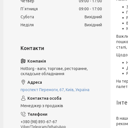
Четвер
09:00
17:00
Пʼятниця
09:00
17:00
Субота
Вихідний
Неділя
Вихідний
Важли
пошко
сталі
Щодо 
Hottorg - ваги, торгове, ресторанне,
складське обладнання
На тер
палета
проспект Перемоги, 67, Київ, Україна
Інте
Менеджер з продажів
В наш
+380 (98) 893-67-67
реком
Viber/Telegram/WhatsApp