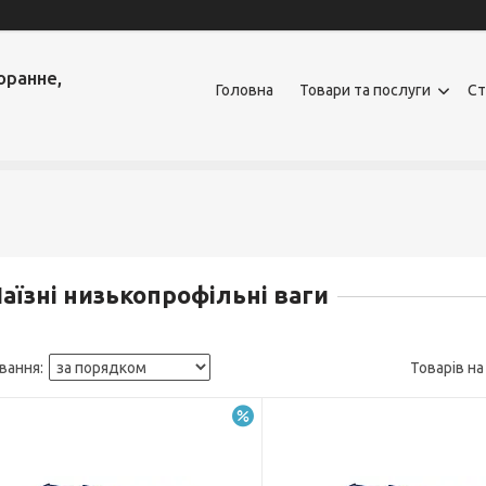
оранне,
Головна
Товари та послуги
Ст
аїзні низькопрофільні ваги
–6%