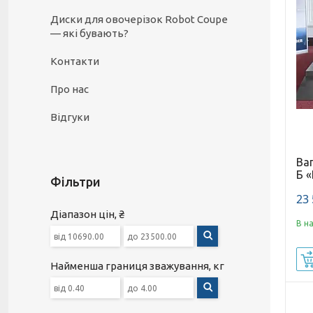
Диски для овочерізок Robot Coupe
— які бувають?
Контакти
Про нас
Відгуки
Ваг
Б 
Фільтри
23 
Діапазон цін, ₴
В н
Найменша границя зважування, кг