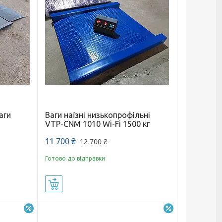
аги
Ваги наїзні низькопрофільні
VTP-СNM 1010 Wi-Fi 1500 кг
11 700 ₴
12 700 ₴
Готово до відправки
Купити
–20%
–20%