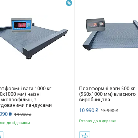
–20%
атформні ваги 1000 кг
Платформні ваги 500 кг
0х1000 мм) наїзні
(960х1000 мм) власного
ькопрофільні, з
виробництва
удованими пандусами
10 990 ₴
13 990 ₴
990 ₴
14 990 ₴
Готово до відправки
ово до відправки
Купити
Купити