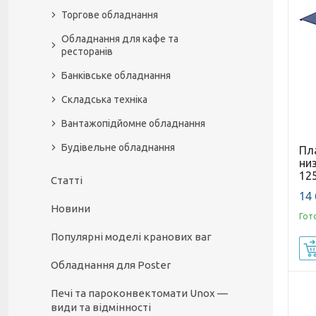
Торгове обладнання
Обладнання для кафе та
ресторанів
Банківське обладнання
Складська техніка
Вантажопідйомне обладнання
Будівельне обладнання
Пл
низ
12
Статті
14 
Новини
Гот
Популярні моделі кранових ваг
Обладнання для Poster
Печі та пароконвектомати Unox —
види та відмінності