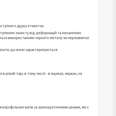
аступного друку етикеток.
ступенем захисту від деформацій та механічних
ться використанням чорного металу чи нержавіючої
азати, що вони характеризуються:
різній тарі, в тому числі - в ящиках, мішках, на
опрофільних вагів за демократичними цінами, які є