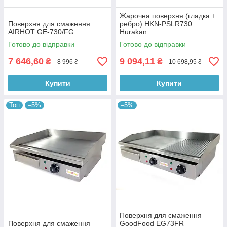
Жарочна поверхня (гладка +
Поверхня для смаження
ребро) HKN-PSLR730
AIRHOT GE-730/FG
Hurakan
Готово до відправки
Готово до відправки
7 646,60
9 094,11
₴
₴
8 996 ₴
10 698,95 ₴
Купити
Купити
Топ
–5%
–5%
Поверхня для смаження
Поверхня для смаження
GoodFood EG73FR