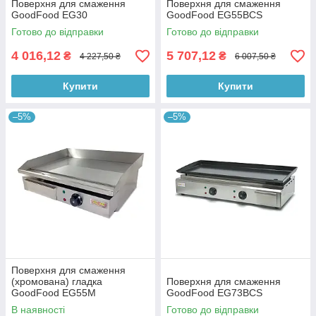
Поверхня для смаження
Поверхня для смаження
GoodFood EG30
GoodFood EG55BCS
Готово до відправки
Готово до відправки
4 016,12
5 707,12
₴
₴
4 227,50 ₴
6 007,50 ₴
Купити
Купити
–5%
–5%
Поверхня для смаження
(хромована) гладка
Поверхня для смаження
GoodFood EG55M
GoodFood EG73BCS
В наявності
Готово до відправки