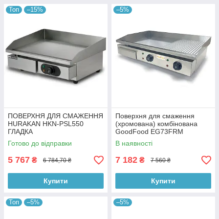
Топ
–15%
–5%
ПОВЕРХНЯ ДЛЯ СМАЖЕННЯ
Поверхня для смаження
HURAKAN HKN-PSL550
(хромована) комбінована
ГЛАДКА
GoodFood EG73FRM
Готово до відправки
В наявності
5 767
7 182
₴
₴
6 784,70 ₴
7 560 ₴
Купити
Купити
Топ
–5%
–5%