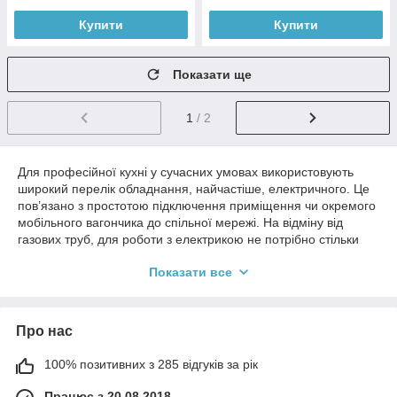
Купити
Купити
Показати ще
1
/ 2
Для професійної кухні у сучасних умовах використовують
широкий перелік обладнання, найчастіше, електричного. Це
пов’язано з простотою підключення приміщення чи окремого
мобільного вагончика до спільної мережі. На відміну від
газових труб, для роботи з електрикою не потрібно стільки
дозволів та будівельних робіт. Усі питання вирішуються
Показати все
досить швидко. При чому мова йде не лише про отримання
дозволу, а й про повноцінне підключення. В даному розділі
нашого каталогу ви можете придбати електричну поверхню
для смаження. Це ще одна суто професійна річ, яка підійде
Про нас
для кафе, кіосків з фастфудом та інших закладів
громадського харчування. Зрештою, корисну їжу ми зазвичай
100% позитивних з 285 відгуків за рік
їмо вдома, а під час відпочинку хочеться чогось смачного. Й
хромована жарочна поверхня стане ідеальним обладнанням,
Працює з 20.08.2018