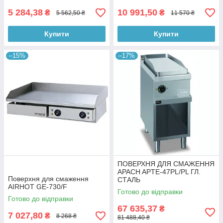
5 284,38
10 991,50
₴
₴
5 562,50 ₴
11 570 ₴
Купити
Купити
–15%
–17%
ПОВЕРХНЯ ДЛЯ СМАЖЕННЯ
APACH APTE-47PL/PL ГЛ.
Поверхня для смаження
СТАЛЬ
AIRHOT GE-730/F
Готово до відправки
Готово до відправки
67 635,37
₴
7 027,80
₴
8 268 ₴
81 488,40 ₴