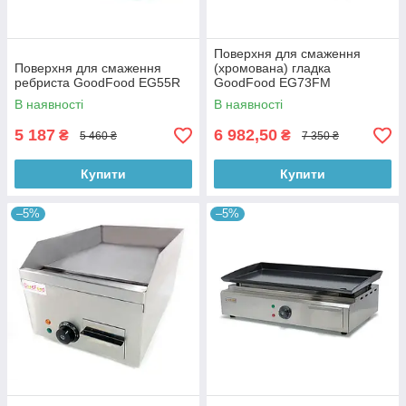
Поверхня для смаження
Поверхня для смаження
(хромована) гладка
ребриста GoodFood EG55R
GoodFood EG73FM
В наявності
В наявності
5 187
6 982,50
₴
₴
5 460 ₴
7 350 ₴
Купити
Купити
–5%
–5%