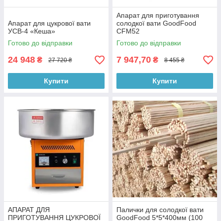
Апарат для приготування
Апарат для цукрової вати
солодкої вати GoodFood
УСВ-4 «Кеша»
CFM52
Готово до відправки
Готово до відправки
24 948
7 947,70
₴
₴
27 720 ₴
8 455 ₴
Купити
Купити
АПАРАТ ДЛЯ
Палички для солодкої вати
ПРИГОТУВАННЯ ЦУКРОВОЇ
GoodFood 5*5*400мм (100