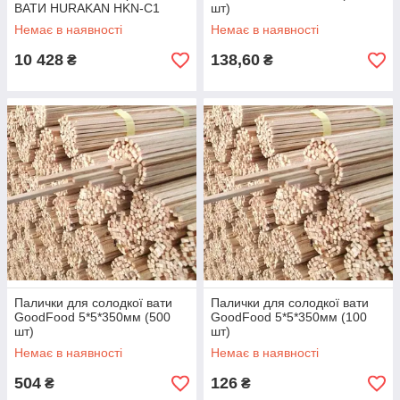
ВАТИ HURAKAN HKN-C1
шт)
Немає в наявності
Немає в наявності
10 428
138,60
₴
₴
Палички для солодкої вати
Палички для солодкої вати
GoodFood 5*5*350мм (500
GoodFood 5*5*350мм (100
шт)
шт)
Немає в наявності
Немає в наявності
504
126
₴
₴