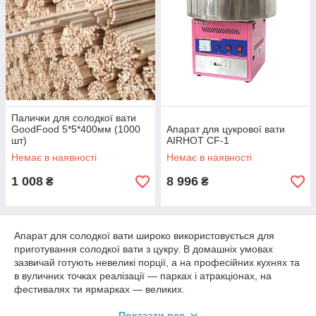
Палички для солодкої вати
GoodFood 5*5*400мм (1000
Апарат для цукрової вати
шт)
AIRHOT CF-1
Немає в наявності
Немає в наявності
1 008
8 996
₴
₴
Апарат для солодкої вати широко використовується для
приготування солодкої вати з цукру. В домашніх умовах
зазвичай готують невеликі порції, а на професійних кухнях та
в вуличних точках реалізації — парках і атракціонах, на
фестивалях ти ярмарках — великих.
Такі апарати перетворюють кристалічний цукор на повітряну
Показати все