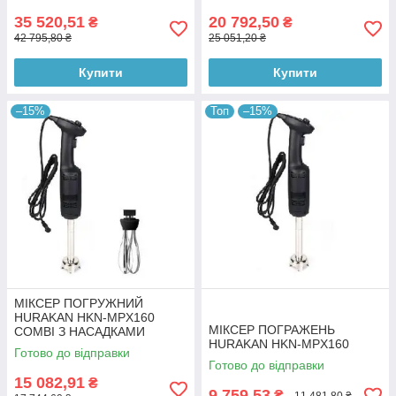
35 520,51
20 792,50
₴
₴
42 795,80 ₴
25 051,20 ₴
Купити
Купити
–15%
Топ
–15%
МІКСЕР ПОГРУЖНИЙ
HURAKAN HKN-MPX160
МІКСЕР ПОГРАЖЕНЬ
COMBI З НАСАДКАМИ
HURAKAN HKN-MPX160
Готово до відправки
Готово до відправки
15 082,91
₴
9 759,53
₴
11 481,80 ₴