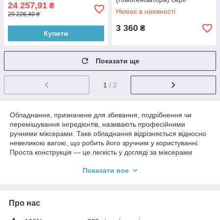
24 257,91
₴
GoodFood BL GREY
Немає в наявності
29 226,40 ₴
3 360
₴
Купити
Показати ще
1
/ 2
Обладнання, призначене для збивання, подрібнення чи
перемішування інгредієнтів, називають професійними
ручними міксерами. Таке обладнання відрізняється відносно
невеликою вагою, що робить його зручним у користуванні.
Проста конструкція — це легкість у догляді за міксерами
цього типу.
Показати все
При користуванні цим обладнанням слід не забувати, що при
неправильному обранні кута нахилу та розташування посуду
маса може легко розприскуватись.
Про нас
Ці міксери не бажано використовувати при роботі з крутим
тістом, бо насадки легко гнуться. При всьому цьому