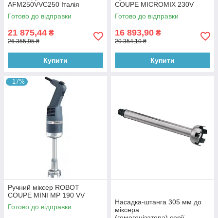
AFM250VVC250 Італія
COUPE MICROMIX 230V
Готово до відправки
Готово до відправки
21 875,44
16 893,90
₴
₴
26 355,95 ₴
20 354,10 ₴
Купити
Купити
–17%
Ручний міксер ROBOT
COUPE MINI MP 190 VV
Насадка-штанга 305 мм до
Готово до відправки
міксера
(гомогенізатора) серії