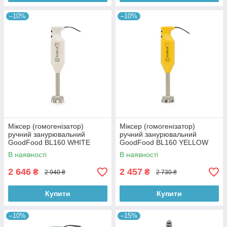
–10%
–10%
Міксер (гомогенізатор)
Міксер (гомогенізатор)
ручний занурювальний
ручний занурювальний
GoodFood BL160 WHITE
GoodFood BL160 YELLOW
В наявності
В наявності
2 646
2 457
₴
₴
2 940 ₴
2 730 ₴
Купити
Купити
–10%
–15%