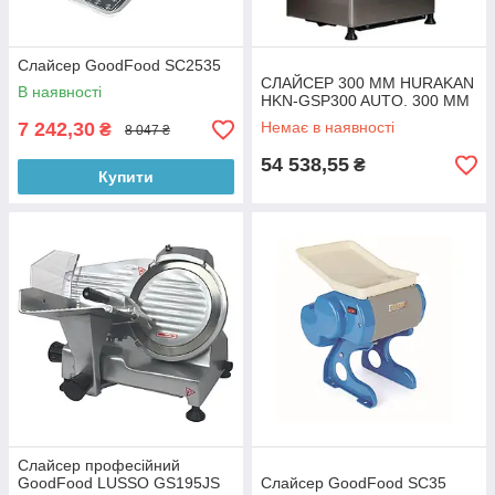
Слайсер GoodFood SC2535
СЛАЙСЕР 300 ММ HURAKAN
В наявності
HKN-GSP300 AUTO. 300 ММ
7 242,30
Немає в наявності
₴
8 047 ₴
54 538,55
₴
Купити
Слайсер професійний
GoodFood LUSSO GS195JS
Слайсер GoodFood SC35