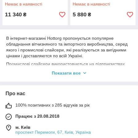
Немає в наявності
Немає в наявності
11 340
5 880
₴
₴
В інтернет-магазині Hottorg пропонується популярне
обладнання вітчизняного та імпортного виробництва, серед
якого і промислові слайсери, які реалізуються за вигідними
цінами і доставляются по всій Україні.
Промислові слайсери використовуються на підприємствах
громадського харчування. Ними забезпечується швидка та
Показати все
акуратна нарізка м'яса та ковбаси, сирів та копченостей,
рибного філе та овочів, інших гастрономічних продуктів.
Використання цього обладнання — це заощадження часу та
Про нас
нарізка необхідних інгредієнтів на скибочки необхідної
товщини для послідуючого приготування страв та салатів та
100% позитивних з 285 відгуків за рік
страв. Це сприяє і подальшому продажу чи декоративному
прикрашання столу.
Працює з 20.08.2018
м. Київ
Нарізання продуктів слайсерами
проспект Перемоги, 67, Київ, Україна