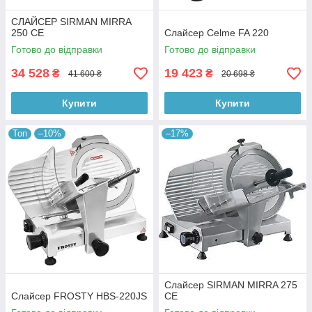
СЛАЙСЕР SIRMAN MIRRA
250 CE
Слайсер Celme FA 220
Готово до відправки
Готово до відправки
34 528
19 423
₴
₴
41 600 ₴
20 698 ₴
Купити
Купити
Топ
–10%
–17%
Слайсер SIRMAN MIRRA 275
Слайсер FROSTY HBS-220JS
CE