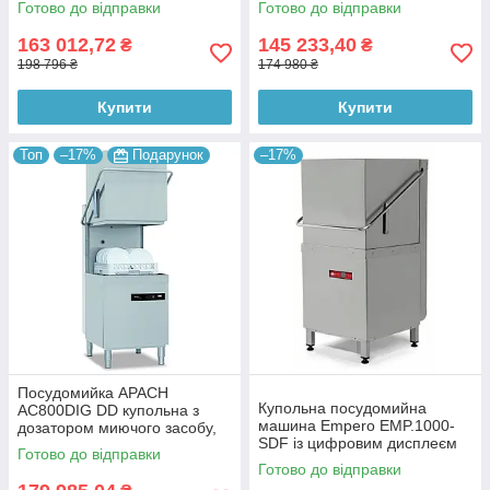
Готово до відправки
Готово до відправки
163 012,72
145 233,40
₴
₴
198 796 ₴
174 980 ₴
Купити
Купити
Топ
–17%
Подарунок
–17%
Посудомийка APACH
Купольна посудомийна
AC800DIG DD купольна з
машина Empero EMP.1000-
дозатором миючого засобу,
SDF із цифровим дисплеєм
електронна панель
Готово до відправки
керування
керування
Готово до відправки