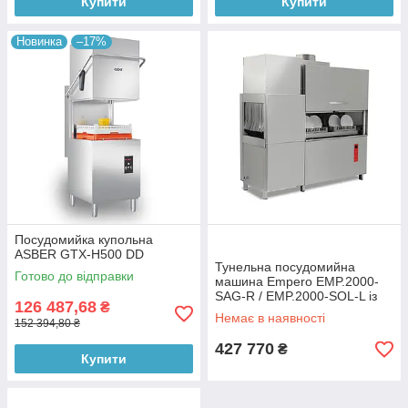
Купити
Купити
Новинка
–17%
Посудомийка купольна
ASBER GTX-H500 DD
Тунельна посудомийна
Готово до відправки
машина Empero EMP.2000-
SAG-R / EMP.2000-SOL-L із
126 487,68
₴
сушкою
Немає в наявності
152 394,80 ₴
427 770
₴
Купити