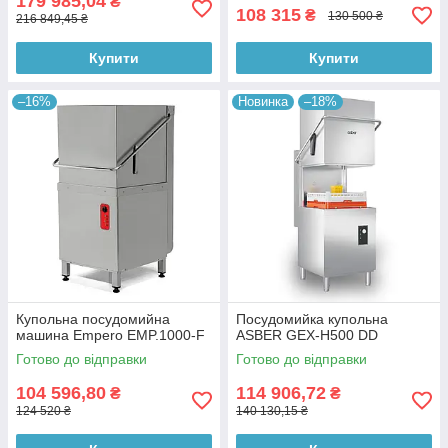
179 985,04
₴
108 315
₴
130 500 ₴
216 849,45 ₴
Купити
Купити
–16%
Новинка
–18%
Купольна посудомийна
Посудомийка купольна
машина Empero EMP.1000-F
ASBER GEX-H500 DD
Готово до відправки
Готово до відправки
104 596,80
114 906,72
₴
₴
124 520 ₴
140 130,15 ₴