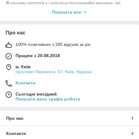
В нашому каталозі є і купольні посудомийні машини, які
належать до професійного обладнання, що широко
Показати все
використовується у галузі громадського харчування.
Основними його функціями є миття посуду в різних закладах
з великими потоками відвідувачів, зокрема, в таких, як:
Про нас
Ресторани.
Їдальні.
100% позитивних з 285 відгуків за рік
Кондитерські.
Працює з 20.08.2018
Кафе.
м. Київ
Піцерії.
проспект Перемоги, 67, Київ, Україна
Головними позитивними якостями таких агрегатів є висока
ефективність та економічність. В Hottorg кожен бажаючий
Контакти
може підібрати ідеальний варіант купольної посудомийної
Сьогодні вихідний
машини, який буде поєднувати всі побажання покупця і
Показати весь графік роботи
особливості закладу, для котрого він призначається.
Важливо знати, що пропонуємо й оперативну доставку до
будь-якого українського населеного пункту.
Про нас
Конструкція купольних посудомийних
Контакти
машин