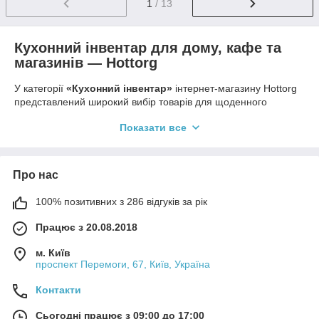
1
/ 13
Кухонний інвентар для дому, кафе та
магазинів — Hottorg
У категорії
«Кухонний інвентар»
інтернет-магазину Hottorg
представлений широкий вибір товарів для щоденного
використання на кухні — як у домашніх умовах, так і в
Показати все
закладах громадського харчування, магазинах та виробничих
кухнях.
Правильно підібраний кухонний інвентар дозволяє зручно
Про нас
організувати робочий процес, пришвидшити приготування
страв та підтримувати порядок на кухні. У нашому каталозі ви
100% позитивних з 286 відгуків за рік
знайдете практичні рішення для приготування, обробки,
зберігання та подачі продуктів.
Працює з 20.08.2018
У розділі представлені:
м. Київ
кухонні аксесуари та приладдя,
проспект Перемоги, 67, Київ, Україна
інвентар для приготування та обробки продуктів,
Контакти
допоміжні кухонні інструменти,
товари для професійної кухні,
Сьогодні працює з 09:00 до 17:00