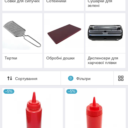
Совки для сипучих
Сотейники
Сушарки для
зелені
Тертки
Обробні дошки
Диспенсери для
харчової плівки
Сортування
0
Фільтри
–5%
–5%