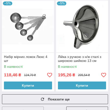
–5%
–5%
Набір мірних ложок Люкс 4
Лійка з ручкою з н/ж сталі з
шт
широкою шийкою 13 см
В наявності
В наявності
118,46
195,26
₴
₴
124,70 ₴
205,54 ₴
Купити
Купити
Показати ще