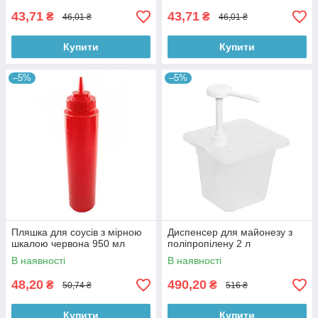
43,71
43,71
₴
₴
46,01 ₴
46,01 ₴
Купити
Купити
–5%
–5%
Пляшка для соусів з мірною
Диспенсер для майонезу з
шкалою червона 950 мл
поліпропілену 2 л
В наявності
В наявності
48,20
490,20
₴
₴
50,74 ₴
516 ₴
Купити
Купити