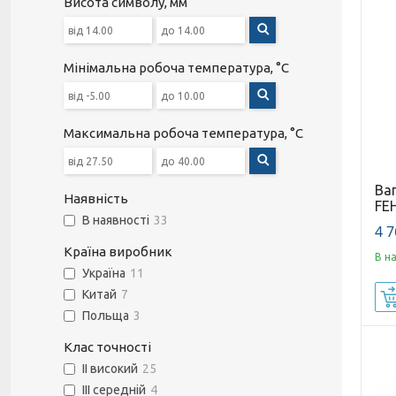
Висота символу, мм
Мінімальна робоча температура, °С
Максимальна робоча температура, °С
Ва
Наявність
FEH
В наявності
33
4 7
Країна виробник
В н
Україна
11
Китай
7
Польща
3
Клас точності
II високий
25
ІІІ середній
4