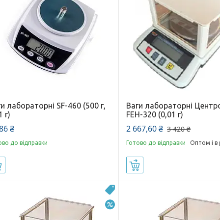
и лабораторні SF-460 (500 г,
Ваги лабораторні Центр
1 г)
FEH-320 (0,01 г)
86 ₴
2 667,60 ₴
3 420 ₴
ово до відправки
Готово до відправки
Оптом і в
Купити
Купити
Топ продаж
–7%