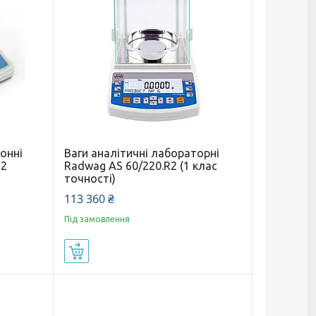
онні
Ваги аналітичні лабораторні
-2
Radwag AS 60/220.R2 (1 клас
точності)
113 360 ₴
Під замовлення
Купити