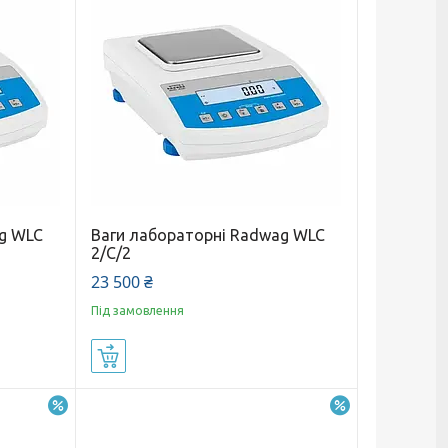
g WLC
Ваги лабораторні Radwag WLC
2/C/2
23 500 ₴
Під замовлення
Купити
–10%
–10%