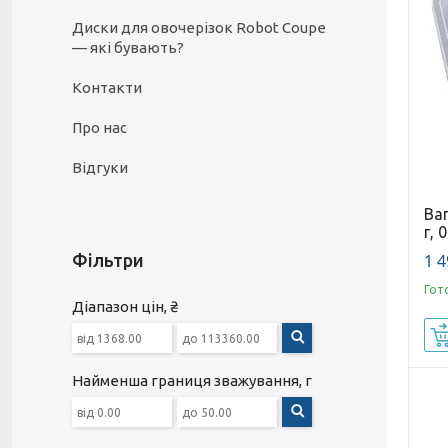
Диски для овочерізок Robot Coupe
— які бувають?
Контакти
Про нас
Відгуки
Ваг
г, 
1 4
Фільтри
Гот
Діапазон цін, ₴
Найменша границя зважування, г