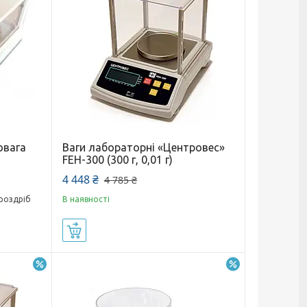
овага
Ваги лабораторні «Центровес»
FEH-300 (300 г, 0,01 г)
4 448 ₴
4 785 ₴
 роздріб
В наявності
Купити
–10%
–12%