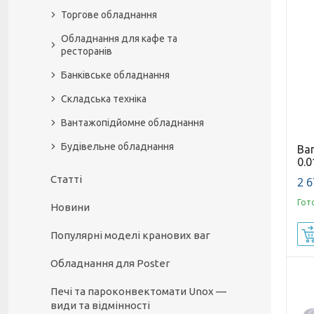
Торгове обладнання
Обладнання для кафе та
ресторанів
Банківське обладнання
Складська техніка
Вантажопідйомне обладнання
Будівельне обладнання
Ваг
0.0
Статті
2 6
Гот
Новини
Популярні моделі кранових ваг
Обладнання для Poster
Печі та пароконвектомати Unox —
види та відмінності