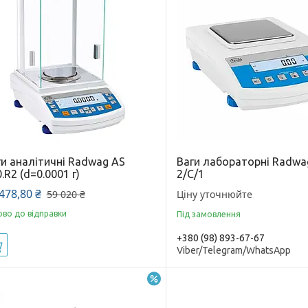
ги аналітичні Radwag AS
Ваги лабораторні Radwa
.R2 (d=0.0001 г)
2/C/1
478,80 ₴
Ціну уточнюйте
59 020 ₴
ово до відправки
Під замовлення
+380 (98) 893-67-67
Купити
Viber/Telegram/WhatsApp
–5%