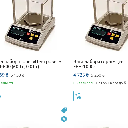
ги лабораторні «Центровес»
Ваги лабораторні «Цент
-600 (600 г, 0,01 г)
FEH-1000»
69 ₴
4 725 ₴
5 130 ₴
5 250 ₴
аявності
В наявності
Оптом і в роздріб
Купити
Купити
Ваги з декларацією
–15%