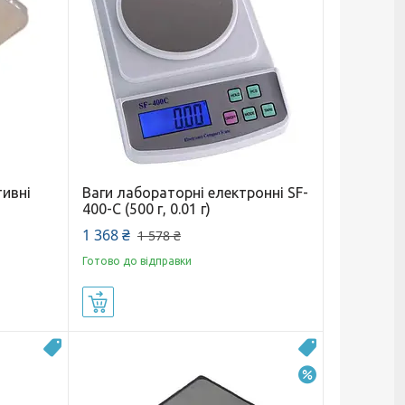
тивні
Ваги лабораторні електронні SF-
400-C (500 г, 0.01 г)
1 368 ₴
1 578 ₴
Готово до відправки
Купити
Топ
Топ
–16%