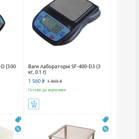
-D (500
Ваги лабораторні SF-400-D3 (3
кг, 0.1 г)
1 560 ₴
1 860 ₴
Готово до відправки
Купити
Топ
Топ продаж
–22%
–7%