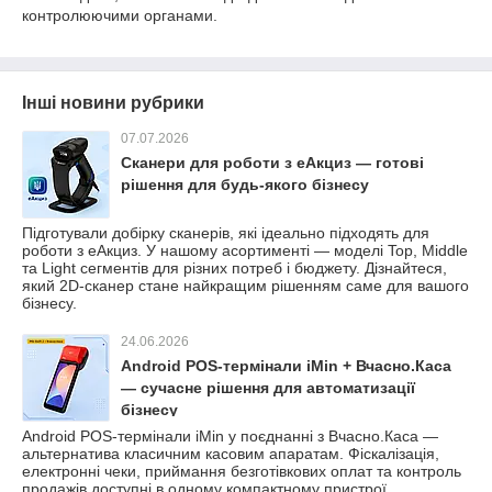
контролюючими органами.
Інші новини рубрики
07.07.2026
Сканери для роботи з еАкциз — готові
рішення для будь-якого бізнесу
Підготували добірку сканерів, які ідеально підходять для
роботи з еАкциз. У нашому асортименті — моделі Top, Middle
та Light сегментів для різних потреб і бюджету. Дізнайтеся,
який 2D-сканер стане найкращим рішенням саме для вашого
бізнесу.
24.06.2026
Android POS-термінали iMin + Вчасно.Каса
— сучасне рішення для автоматизації
бізнесу
Android POS-термінали iMin у поєднанні з Вчасно.Каса —
альтернатива класичним касовим апаратам. Фіскалізація,
електронні чеки, приймання безготівкових оплат та контроль
продажів доступні в одному компактному пристрої.