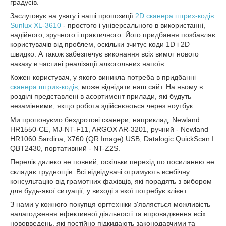
градусів.
Заслуговує на увагу і наші пропозиції
2D сканера штрих-кодів
Sunlux XL-3610
- простого і універсального в використанні,
надійного, зручного і практичного. Його придбання позбавляє
користувачів від проблем, оскільки зчитує коди 1D і 2D
швидко. А також забезпечує виконання всіх вимог нового
наказу в частині реалізації алкогольних напоїв.
Кожен користувач, у якого виникла потреба в придбанні
сканера штрих-кодів
, може відвідати наш сайт. На ньому в
розділі представлені в асортимент прилади, які будуть
незамінними, якщо робота здійснюється через ноутбук.
Ми пропонуємо бездротові сканери, наприклад, Newland
HR1550-CE, MJ-NT-F11, ARGOX AR-3201, ручний - Newland
HR1060 Sardina, Х760 (QR Image) USB, Datalogic QuickScan I
QBT2430, портативний - NT-Z2S.
Перелік далеко не повний, оскільки перехід по посиланню не
складає труднощів. Всі відвідувачі отримують всебічну
консультацію від грамотних фахівців, які порадять з вибором
для будь-якої ситуації, у виході з якої потребує клієнт.
З нами у кожного покупця оргтехніки з'являється можливість
налагодження ефективної діяльності та впровадження всіх
нововведень, які постійно підкидають законодавчими та