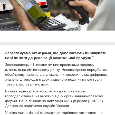
Забезпечуємо сканерами, що допомагають вирішувати
нові вимоги до реалізації алкогольної продукції
Законодавець з 1 жовтня змінив правилами продажу
алкоголю на вітчизняному ринку. Нововведення передбачає
обов'язкову наявність в фіскальних касових чеках цифрових
значень штрихкодів марок акцизного податку на цю групу
товарів, що реалізуються.
Вимога відноситься абсолютно до всіх суб'єктів
господарювання, незалежно від їх організаційно-правової
форми. Воно визначено наказами №13 (в редакції №329)
Державної податкової служби України.
У співвітчизників, які займаються торгівлею алкоголем, не