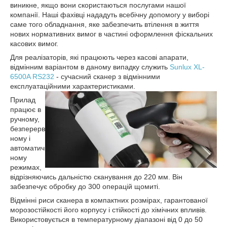
виникне, якщо вони скористаються послугами нашої
компанії. Наші фахівці нададуть всебічну допомогу у виборі
саме того обладнання, яке забезпечить втілення в життя
нових нормативних вимог в частині оформлення фіскальних
касових вимог.
Для реалізаторів, які працюють через касові апарати,
відмінним варіантом в даному випадку служить
Sunlux XL-
6500A RS232
- сучасний сканер з відмінними
експлуатаційними характеристиками.
Прилад
працює в
ручному,
безперерв
ному і
автоматич
ному
режимах,
відрізняючись дальністю сканування до 220 мм. Він
забезпечує обробку до 300 операцій щомиті.
Відмінні риси сканера в компактних розмірах, гарантованої
морозостійкості його корпусу і стійкості до хімічних впливів.
Використовується в температурному діапазоні від 0 до 50