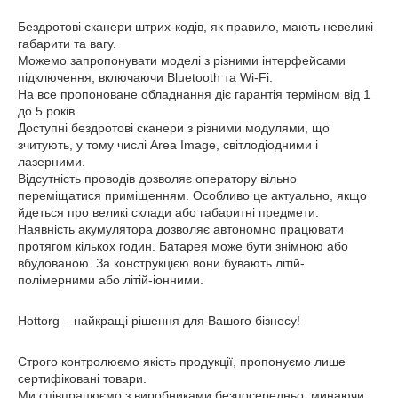
Бездротові сканери штрих-кодів, як правило, мають невеликі
габарити та вагу.
Можемо запропонувати моделі з різними інтерфейсами
підключення, включаючи Bluetooth та Wi-Fi.
На все пропоноване обладнання діє гарантія терміном від 1
до 5 років.
Доступні бездротові сканери з різними модулями, що
зчитують, у тому числі Area Image, світлодіодними і
лазерними.
Відсутність проводів дозволяє оператору вільно
переміщатися приміщенням. Особливо це актуально, якщо
йдеться про великі склади або габаритні предмети.
Наявність акумулятора дозволяє автономно працювати
протягом кількох годин. Батарея може бути знімною або
вбудованою. За конструкцією вони бувають літій-
полімерними або літій-іонними.
Hottorg – найкращі рішення для Вашого бізнесу!
Строго контролюємо якість продукції, пропонуємо лише
сертифіковані товари.
Ми співпрацюємо з виробниками безпосередньо, минаючи