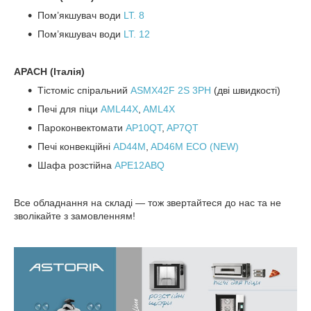
Пом’якшувач води
LT. 8
Пом’якшувач води
LT. 12
APACH (Італія)
Тістоміс спіральний
ASMX42F 2S 3PH
(дві швидкості)
Печі для піци
AML44X
,
AML4X
Пароконвектомати
AP10QT
,
AP7QT
Печі конвекційні
AD44M
,
AD46M ECO (NEW)
Шафа розстійна
APE12ABQ
Все обладнання на складі — тож звертайтеся до нас та не
зволікайте з замовленням!