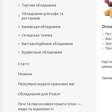
Торгове обладнання
Обладнання для кафе та
ресторанів
Осно
Банківське обладнання
✅ Пот
Складська техніка
✅ Вис
✅ Зру
Вантажопідйомне обладнання
✅ Про
Будівельне обладнання
Карто
Статті
швидк
Новини
Замов
Популярні моделі кранових ваг
Обладнання для Poster
Печі та пароконвектомати Unox —
види та відмінності