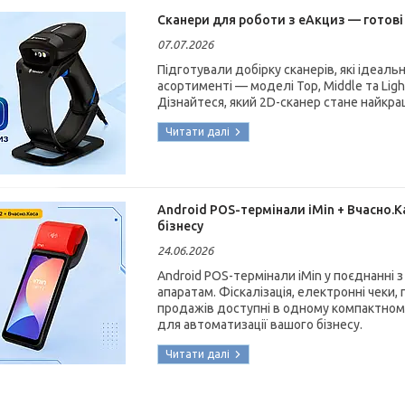
Сканери для роботи з еАкциз — готові
07.07.2026
Підготували добірку сканерів, які ідеал
асортименті — моделі Top, Middle та Ligh
Дізнайтеся, який 2D-сканер стане найкр
Android POS-термінали iMin + Вчасно.К
бізнесу
24.06.2026
Android POS-термінали iMin у поєднанні
апаратам. Фіскалізація, електронні чеки
продажів доступні в одному компактному
для автоматизації вашого бізнесу.