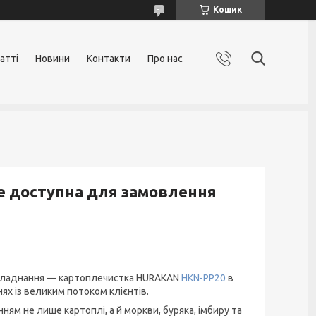
Кошик
атті
Новини
Контакти
Про нас
 доступна для замовлення
бладнання
— к
артоплечистка HURAKAN
HKN-PP20
в
нях із великим потоком клієнтів.
м не лише картоплі, а й моркви, буряка, імбиру та