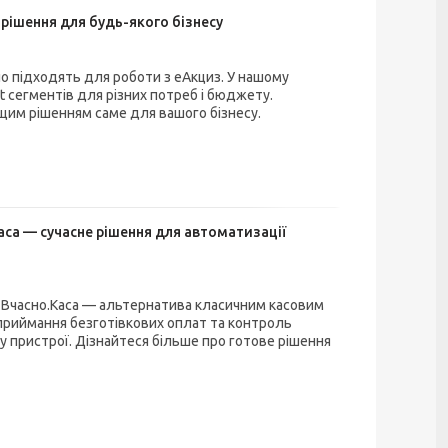
 рішення для будь-якого бізнесу
ьно підходять для роботи з еАкциз. У нашому
t сегментів для різних потреб і бюджету.
ащим рішенням саме для вашого бізнесу.
аса — сучасне рішення для автоматизації
 з Вчасно.Каса — альтернатива класичним касовим
, приймання безготівкових оплат та контроль
 пристрої. Дізнайтеся більше про готове рішення