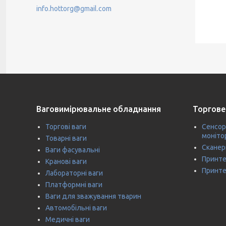
info.hottorg@gmail.com
Ваговимірювальне обладнання
Торгове
Торгові ваги
Сенсор
моніто
Товарні ваги
Сканер
Ваги фасувальні
Принте
Кранові ваги
Принте
Лабораторні ваги
Платформні ваги
Ваги для зважування тварин
Автомобільні ваги
Медичні ваги