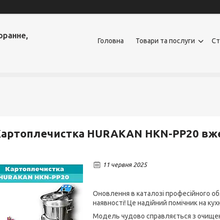
оранне,
Головна
Товари та послуги
Ст
Картоплечистка HURAKAN HKN-PP20 вже
11 червня 2025
Оновлення в каталозі професійного о
наявності! Це надійний помічник на кух
Модель чудово справляється з очищення