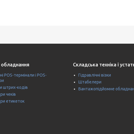
 обладнання
Складська техніка і уста
ні POS-термінали і POS-
Гідравлічні візки
ри
Штабелери
и штрих-кодів
Вантажопідйомне обладна
ри чеків
ри етикеток