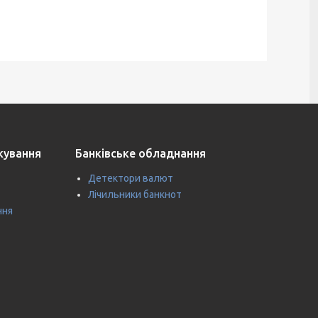
ткування
Банківське обладнання
Детектори валют
Лічильники банкнот
ння