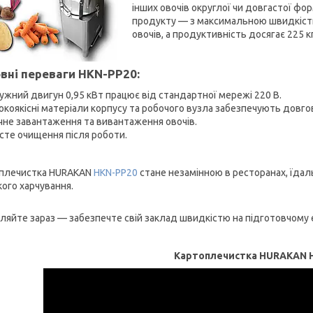
інших овочів округлої чи довгастої фор
продукту — з максимальною швидкістю
овочів, а продуктивність досягає 225 к
вні переваги HKN-PP20
:
ужний двигун 0,95 кВт працює від стандартної мережі 220 В.
окоякісні матеріали корпусу та робочого вузла забезпечують довгов
чне завантаження та вивантаження овочів.
сте очищення після роботи.
плечистка HURAKAN
HKN-PP20
стане незамінною в ресторанах, їдал
ого харчування.
ляйте зараз — забезпечте свій заклад швидкістю на підготовчому е
Картоплечистка HURAKAN 