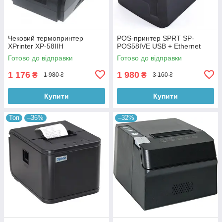
Чековий термопринтер
POS-принтер SPRT SP-
XPrinter XP-58IIH
POS58IVE USB + Ethernet
Готово до відправки
Готово до відправки
1 176
1 980
₴
₴
1 980 ₴
3 160 ₴
Купити
Купити
Топ
–36%
–32%