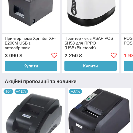
Принтер чеків Xprinter XP-
Принтер чеків ASAP POS
POS
E200M USB з
SH58 для ПРРО
POS5
автообрізкою
(USB+Bluetooth)
3 090
2 250
1 9
₴
₴
Купити
Купити
Акційні пропозиції та новинки
Топ
–41%
–37%