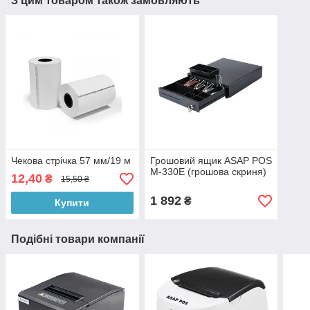
З цим товаром також замовляють
Чекова стрічка 57 мм/19 м
Грошовий ящик ASAP POS
M-330E (грошова скриня)
12,40
₴
15,50 ₴
1 892
₴
Купити
Подібні товари компанії