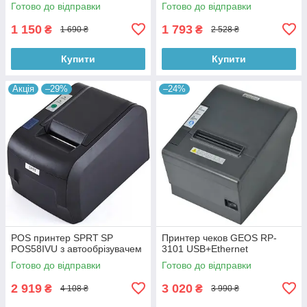
Готово до відправки
Готово до відправки
1 150
1 793
₴
₴
1 690 ₴
2 528 ₴
Купити
Купити
Акція
–29%
–24%
POS принтер SPRT SP
Принтер чеков GEOS RP-
POS58IVU з автообрізувачем
3101 USB+Ethernet
Готово до відправки
Готово до відправки
2 919
3 020
₴
₴
4 108 ₴
3 990 ₴