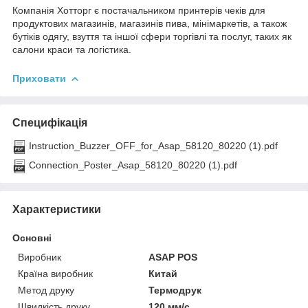
Компанія Хотторг є постачальником принтерів чеків для
продуктових магазинів, магазинів пива, мінімаркетів, а також
бутіків одягу, взуття та іншої сфери торгівлі та послуг, таких як
салони краси та логістика.
Приховати
Специфікація
Instruction_Buzzer_OFF_for_Asap_58120_80220 (1).pdf
Connection_Poster_Asap_58120_80220 (1).pdf
Характеристики
Основні
Виробник
ASAP POS
Країна виробник
Китай
Метод друку
Термодрук
Швидкість друку
120 мм/с