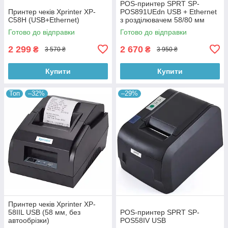
POS-принтер SPRT SP-
Принтер чеків Xprinter XP-
POS891UEdn USB + Ethernet
C58H (USB+Ethernet)
з розділювачем 58/80 мм
Готово до відправки
Готово до відправки
2 299
2 670
₴
₴
3 570 ₴
3 950 ₴
Купити
Купити
Топ
–32%
–29%
Принтер чеків Xprinter XP-
58IIL USB (58 мм, без
POS-принтер SPRT SP-
автообрізки)
POS58IV USB