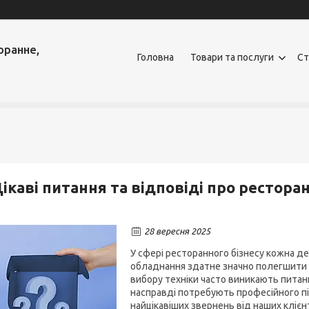
оранне,
Головна
Товари та послуги
Ст
ікаві питання та відповіді про рестор
28 вересня 2025
У сфері ресторанного бізнесу кожна де
обладнання здатне значно полегшити р
вибору техніки часто виникають питан
насправді потребують професійного пі
найцікавіших звернень від наших клієнт