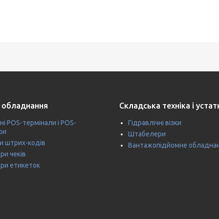
 обладнання
Складська техніка і уста
ні POS-термінали і POS-
Гідравлічні візки
ри
Штабелери
и штрих-кодів
Вантажопідйомне обладна
ри чеків
ри етикеток