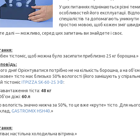
У цих питаннях піднімаються різні теми
особливостей його експлуатації. Відпо
спеціалістів та допомагають уникнути
простою мовою, щоб кожен зміг швидк
те далі — можливо, серед цих запитань ви знайдете і своє.
ання:
ібен тістоміс, щоб можна було засипати приблизно 25 кг борошна.»
повідь:
го дня! Орієнтуватися потрібно не на кількість борошна, а на об’є
кове» тісто має близько 50% вологості (його замішують у спіральни
ей тістоміс
ITPIZZA SK-60-2S 3Ф
:
Завантаження тіста:
48 кг
Об’єм діжі:
60 л
 вологість значно нижча за 50%, то це вже «круте» тісто. Для нього 
клад,
GASTROMIX HSH40
.»
ання:
тіває настільна холодильна вітрина.»