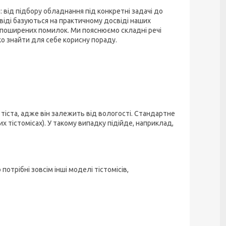
: від підбору обладнання під конкретні задачі до
віді базуються на практичному досвіді наших
 поширених помилок. Ми пояснюємо складні речі
о знайти для себе корисну пораду.
м тіста, адже він залежить від вологості. Стандартне
х тістомісах). У такому випадку підійде, наприклад,
потрібні зовсім інші моделі тістомісів,