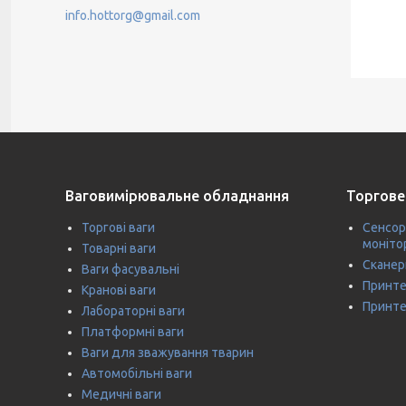
info.hottorg@gmail.com
Ваговимірювальне обладнання
Торгове
Торгові ваги
Сенсор
моніто
Товарні ваги
Сканер
Ваги фасувальні
Принте
Кранові ваги
Принте
Лабораторні ваги
Платформні ваги
Ваги для зважування тварин
Автомобільні ваги
Медичні ваги