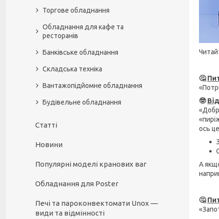
Торгове обладнання
Обладнання для кафе та
ресторанів
Читай
Банківське обладнання
Складська техніка
🤔
Пит
Вантажопідйомне обладнання
«Потр
🤓
Від
Будівельне обладнання
«Добро
«пиріж
Статті
ось ц
Новини
Популярні моделі кранових ваг
А якщо
напри
Обладнання для Poster
🤔
Пит
Печі та пароконвектомати Unox —
«Запо
види та відмінності