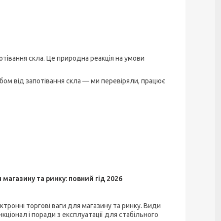
потівання скла. Це природна реакція на умови
ом від запотівання скла — ми перевіряли, працює
 магазину та ринку: повний гід 2026
ктронні торгові ваги для магазину та ринку. Види
кціонал і поради з експлуатації для стабільного