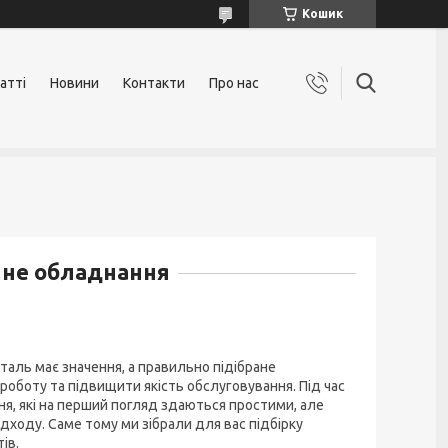
Кошик
атті
Новини
Контакти
Про нас
анне обладнання
таль має значення, а правильно підібране
оботу та підвищити якість обслуговування. Під час
ня, які на перший погляд здаються простими, але
дходу. Саме тому ми зібрали для вас підбірку
ів.