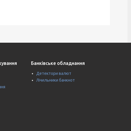
ткування
Банківське обладнання
Детектори валют
Лічильники банкнот
ння