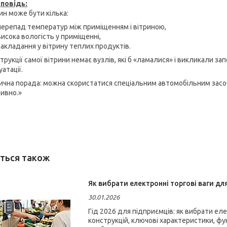
повідь:
ин може бути кілька:
перепад температур між приміщенням і вітриною,
висока вологість у приміщенні,
закладання у вітрину теплих продуктів.
трукції самої вітрини немає вузлів, які б «ламалися» і викликали за
атації.
ична порада: можна скористатися спеціальним автомобільним засоб
ивно.»
Як вибрати електронні торгові ваги для
30.01.2026
Гід 2026 для підприємців: як вибрати еле
конструкцій, ключові характеристики, фун