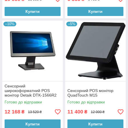
Купити
Купити
–10%
–5%
Сенсорний
широкоформатний POS
Сенсорний POS монітор
монітор Detaik DTK-1566R2
QuadTouch M15
15.6″
Готово до відправки
Готово до відправки
12 168
11 400
₴
₴
13 520 ₴
12 000 ₴
Купити
Купити