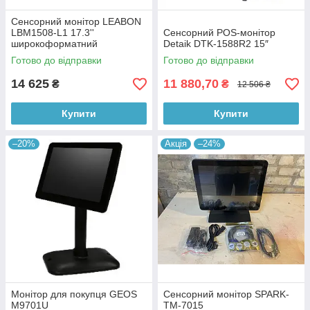
Сенсорний монітор LEABON
LBM1508-L1 17.3''
Сенсорний POS-монітор
широкоформатний
Detaik DTK-1588R2 15″
Готово до відправки
Готово до відправки
14 625
11 880,70
₴
₴
12 506 ₴
Купити
Купити
–20%
Акція
–24%
Монітор для покупця GEOS
Сенсорний монітор SPARK-
M9701U
TM-7015