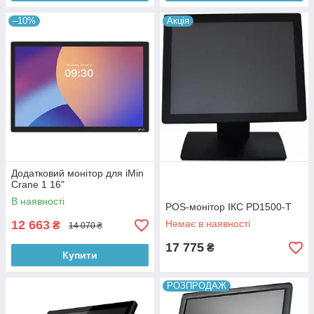
–10%
Акція
Додатковий монітор для iMin
Crane 1 16"
В наявності
POS-монітор ІКС PD1500-T
12 663
Немає в наявності
₴
14 070 ₴
17 775
₴
Купити
РОЗПРОДАЖ