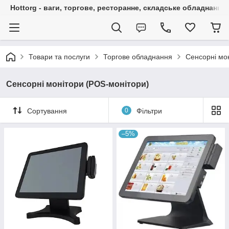
Hottorg - ваги, торгове, ресторанне, складське обладнання
Товари та послуги
Торгове обладнання
Сенсорні мо
Сенсорні монітори (POS-монітори)
Сортування
0
Фільтри
–5%