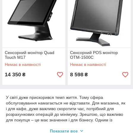
Сенсорний монітор Quad
Сенсорний POS монітор
Touch M17
OTM-1500С
Немає в наявності
Немає в наявності
14 350
8 598
₴
₴
У світі дуже прискорився темп життя. Тому сфера
обслуговування намагається не відставати. Для магазина, як
і для кафе, дуже важливо скоротити час, потрібний для
розрахункових операцій до мінімуму. Зрештою, що важливо
для покупця – це має значення і для бізнесу. Одним із
пристроїв, що дозволяють значно прискорити
Показати все
обслуговування клієнтів, є сенсорний монітор. Це