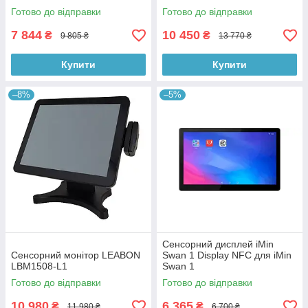
Готово до відправки
Готово до відправки
7 844
10 450
₴
₴
9 805 ₴
13 770 ₴
Купити
Купити
–8%
–5%
Сенсорний дисплей iMin
Сенсорний монітор LEABON
Swan 1 Display NFC для iMin
LBM1508-L1
Swan 1
Готово до відправки
Готово до відправки
10 980
6 365
₴
₴
11 980 ₴
6 700 ₴