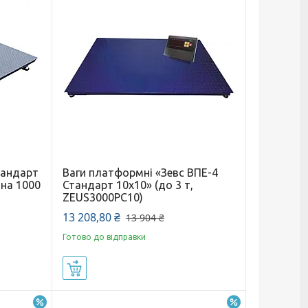
тандарт
Ваги платформні «Зевс ВПЕ-4
 на 1000
Стандарт 10х10» (до 3 т,
ZEUS3000PC10)
13 208,80 ₴
13 904 ₴
Готово до відправки
Купити
–9%
–6%