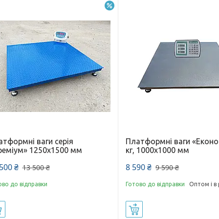
–7%
атформні ваги серія
Платформні ваги «Еконо
реміум» 1250х1500 мм
кг, 1000х1000 мм
500 ₴
8 590 ₴
13 500 ₴
9 590 ₴
ово до відправки
Готово до відправки
Оптом і в
Купити
Купити