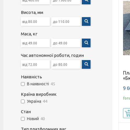
Висота, мм
Маса, кг
Час автономної роботи, годин
Пл
Наявність
«Б
В наявності
45
9 6
Країна виробник
Гот
Україна
44
Стан
Новий
40
Тип платформних ваг