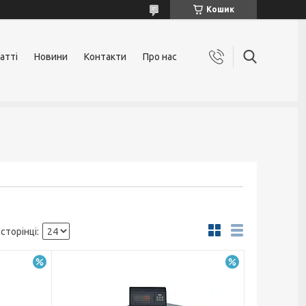
Кошик
атті
Новини
Контакти
Про нас
–12%
–10%