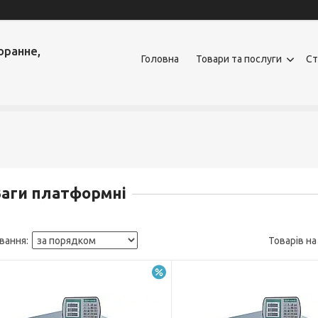
оранне,
Головна
Товари та послуги
Ст
аги платформні
–12%