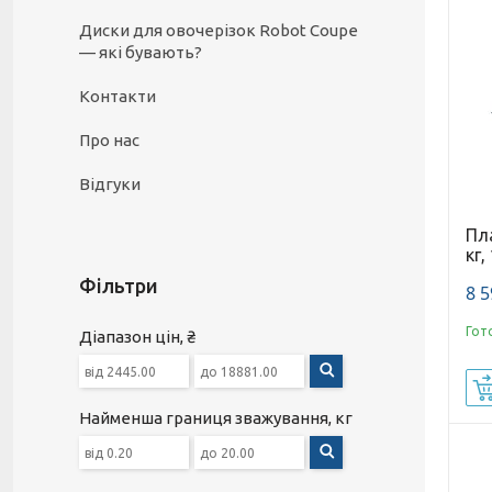
Диски для овочерізок Robot Coupe
— які бувають?
Контакти
Про нас
Відгуки
Пл
кг,
Фільтри
8 5
Гот
Діапазон цін, ₴
Найменша границя зважування, кг