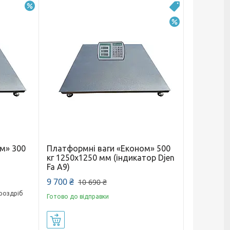
–10%
Топ
–9%
м» 300
Платформні ваги «Економ» 500
кг 1250х1250 мм (індикатор Djen
Fa A9)
9 700 ₴
10 690 ₴
 роздріб
Готово до відправки
Купити