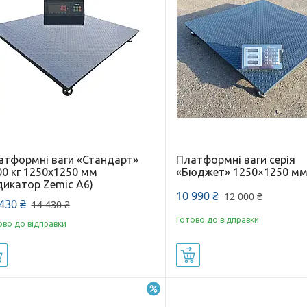
атформні ваги «Стандарт»
Платформні ваги серія
00 кг 1250х1250 мм
«Бюджет» 1250×1250 м
дикатор Zemic A6)
10 990 ₴
12 000 ₴
430 ₴
14 430 ₴
Готово до відправки
ово до відправки
Купити
Купити
–9%