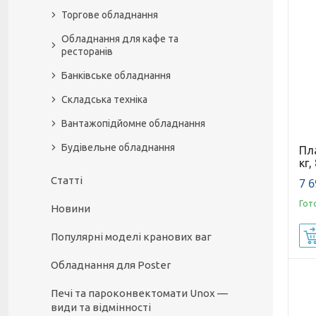
Торгове обладнання
Обладнання для кафе та
ресторанів
Банківське обладнання
Складська техніка
Вантажопідйомне обладнання
Будівельне обладнання
Пл
кг,
Статті
7 6
Гот
Новини
Популярні моделі кранових ваг
Обладнання для Poster
Печі та пароконвектомати Unox —
види та відмінності