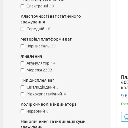
Електронні
38
Клас точності ваг статичного
зважування
Середній
18
Матеріал платформи ваг
Чорна сталь
20
Живлення
Акумулятор
14
Мережа 220В
1
Пл
Тип дисплея ваг
600
ка
Світлодіодний
5
Рідкокристалічний
4
9 6
Колір символів індикатора
Гот
Червоний
6
Накопичення та індикація суми
зважувань