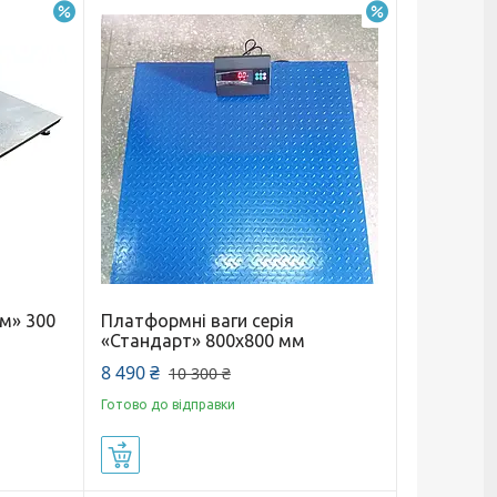
–11%
–18%
м» 300
Платформні ваги серія
«Стандарт» 800x800 мм
8 490 ₴
10 300 ₴
Готово до відправки
Купити