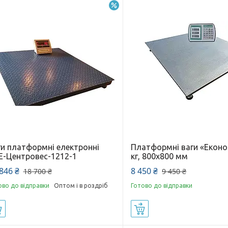
–42%
ги платформні електронні
Платформні ваги «Еконо
Е-Центровес-1212-1
кг, 800х800 мм
846 ₴
8 450 ₴
18 700 ₴
9 450 ₴
ово до відправки
Оптом і в роздріб
Готово до відправки
Купити
Купити