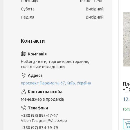
Пʼятниця
09:00
17:00
Субота
Вихідний
Неділя
Вихідний
Hottorg - ваги, торгове, ресторанне,
складське обладнання
проспект Перемоги, 67, Київ, Україна
Пл
«П
12 
Менеджер з продажів
Гот
+380 (98) 893-67-67
Viber/Telegram/WhatsApp
+380 (97) 874-79-79