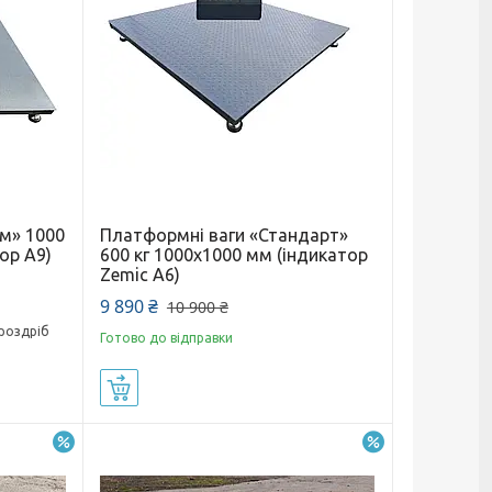
м» 1000
Платформні ваги «Стандарт»
ор A9)
600 кг 1000х1000 мм (індикатор
Zemic A6)
9 890 ₴
10 900 ₴
 роздріб
Готово до відправки
Купити
–8%
–7%