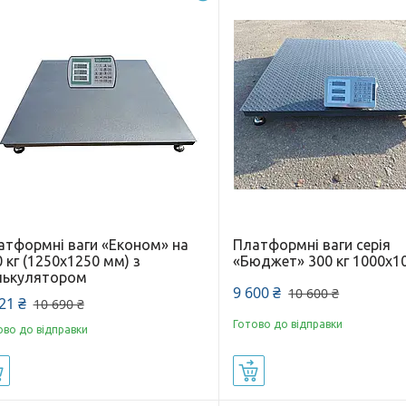
атформні ваги «Економ» на
Платформні ваги серія
 кг (1250х1250 мм) з
«Бюджет» 300 кг 1000х1
лькулятором
9 600 ₴
10 600 ₴
21 ₴
10 690 ₴
Готово до відправки
ово до відправки
Купити
Купити