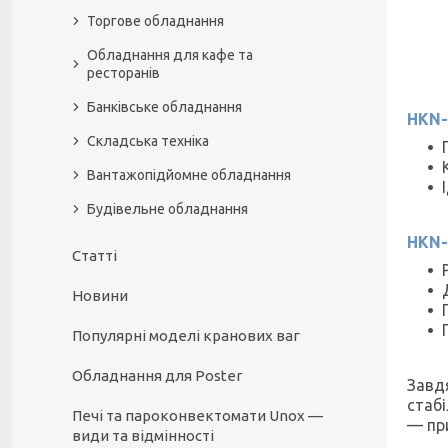
Торгове обладнання
Обладнання для кафе та
ресторанів
Банківське обладнання
HKN-
Складська техніка
Вантажопідйомне обладнання
Будівельне обладнання
HKN-
Статті
Новини
Популярні моделі кранових ваг
Обладнання для Poster
Завд
стабі
Печі та пароконвектомати Unox —
— при
види та відмінності