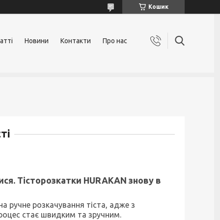
Кошик
атті
Новини
Контакти
Про нас
ті
лися. Тісторозкатки HURAKAN знову в
а ручне розкачування тіста, адже з
оцес стає швидким та зручним.