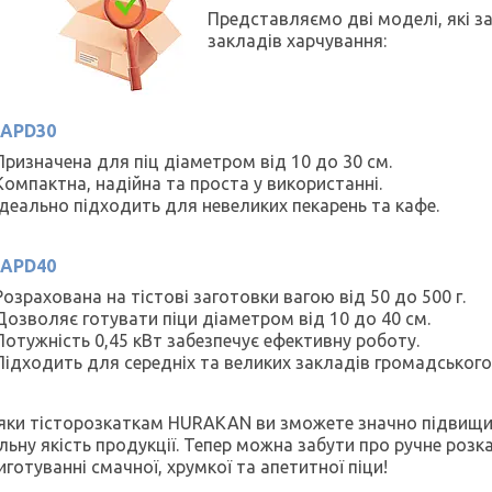
Представляємо дві моделі, які з
закладів харчування:
APD30
Призначена для піц діаметром від 10 до 30 см.​
Компактна, надійна та проста у використанні.​
Ідеально підходить для невеликих пекарень та кафе.​
APD40
Розрахована на тістові заготовки вагою від 50 до 500 г.​
Дозволяє готувати піци діаметром від 10 до 40 см.​
Потужність 0,45 кВт забезпечує ефективну роботу.​
Підходить для середніх та великих закладів громадського 
яки тісторозкаткам HURAKAN ви зможете значно підвищит
льну якість продукції. Тепер можна забути про ручне роз
готуванні смачної, хрумкої та апетитної піци!