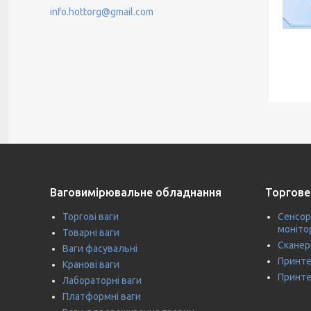
info.hottorg@gmail.com
Ваговимірювальне обладнання
Торгове
Торгові ваги
Сенсор
моніто
Товарні ваги
Сканер
Ваги фасувальні
Принте
Кранові ваги
Принте
Лабораторні ваги
Платформні ваги