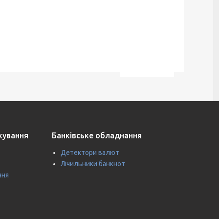
ткування
Банківське обладнання
Детектори валют
Лічильники банкнот
ння