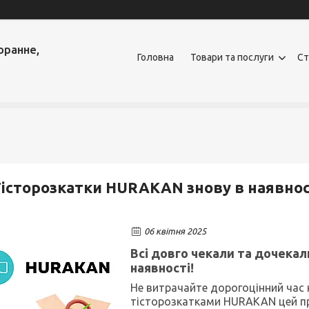
оранне,
Головна
Товари та послуги
Ст
історозкатки HURAKAN знову в наявнос
06 квітня 2025
Всі довго чекали та дочека
наявності!
Не витрачайте дорогоцінний час н
тісторозкатками HURAKAN цей пр