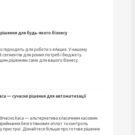
 рішення для будь-якого бізнесу
ьно підходять для роботи з еАкциз. У нашому
t сегментів для різних потреб і бюджету.
ащим рішенням саме для вашого бізнесу.
аса — сучасне рішення для автоматизації
 з Вчасно.Каса — альтернатива класичним касовим
, приймання безготівкових оплат та контроль
 пристрої. Дізнайтеся більше про готове рішення