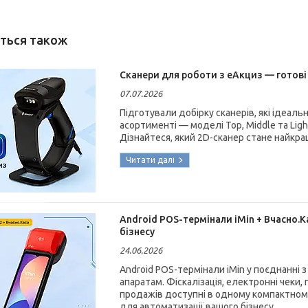
Сканери для роботи з еАкциз — готові
07.07.2026
Підготували добірку сканерів, які ідеал
асортименті — моделі Top, Middle та Ligh
Дізнайтеся, який 2D-сканер стане найкр
Android POS-термінали iMin + Вчасно.К
бізнесу
24.06.2026
Android POS-термінали iMin у поєднанні
апаратам. Фіскалізація, електронні чеки
продажів доступні в одному компактному
для автоматизації вашого бізнесу.