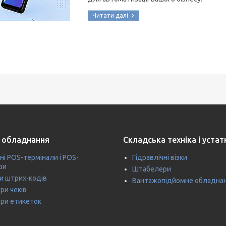
 обладнання
Складська техніка і уста
ні POS-термінали і POS-
Гідравлічні візки
ри
Штабелери
и штрих-кодів
Вантажопідйомне обладна
ри чеків
ри етикеток