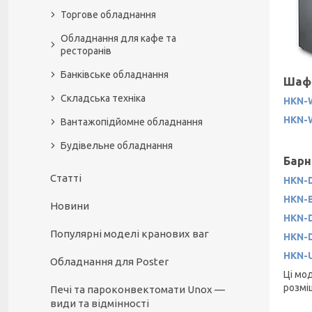
Торгове обладнання
Обладнання для кафе та
ресторанів
Банківське обладнання
Шафи
Складська техніка
HKN-
HKN-
Вантажопідйомне обладнання
Будівельне обладнання
Барн
Статті
HKN-
HKN-
Новини
HKN-
Популярні моделі кранових ваг
HKN-
HKN-
Обладнання для Poster
Ці мо
розміщ
Печі та пароконвектомати Unox —
види та відмінності