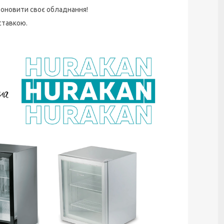
у оновити своє обладнання!
ставкою.