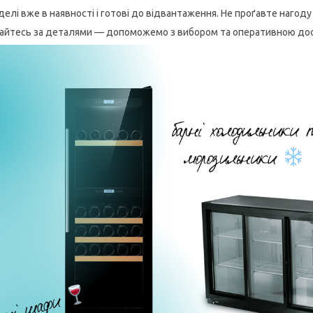
оделі вже в наявності і готові до відвантаження. Не проґавте нагод
айтесь за деталями — допоможемо з вибором та оперативною до