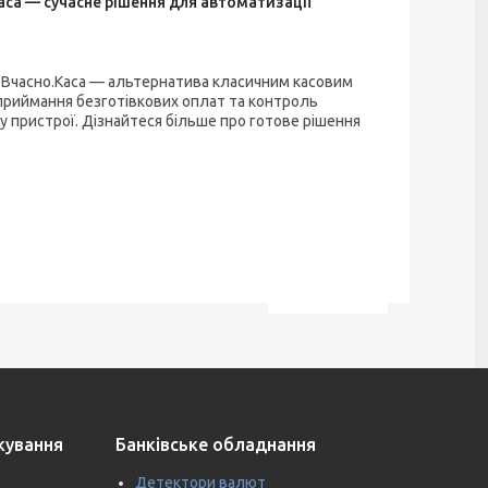
аса — сучасне рішення для автоматизації
 з Вчасно.Каса — альтернатива класичним касовим
, приймання безготівкових оплат та контроль
 пристрої. Дізнайтеся більше про готове рішення
ткування
Банківське обладнання
Детектори валют