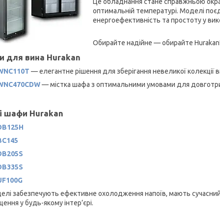
Це обладнання стане справжньою окрас
оптимальній температурі. Моделі поє
енергоефективність та простоту у вик
Обирайте надійне — обирайте Hurakan
 для вина Hurakan
WNC110T
— елегантне рішення для зберігання невеликої колекції в
WNC470CDW
— містка шафа з оптимальними умовами для довготри
і шафи Hurakan
DB125Н
BC145
DB205S
DB335S
UF100G
делі забезпечують ефективне охолодження напоїв, мають сучасний 
ення у будь-якому інтер’єрі.