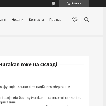
Кошик
атті
Новини
Контакти
Про нас
Hurakan вже на складі
, функціональності та надійного зберігання!
ні шафи від бренду Hurakan — компактні, стильні та
ористання.