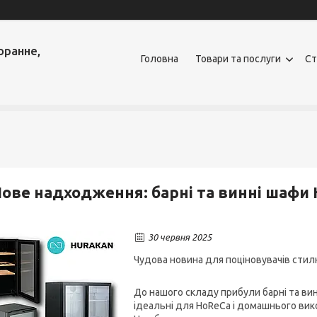
оранне,
Головна
Товари та послуги
Ст
ове надходження: барні та винні шафи 
30 червня 2025
Чудова новина для поціновувачів стилю
До нашого складу прибули барні та вин
ідеальні для HoReCa і домашнього вик