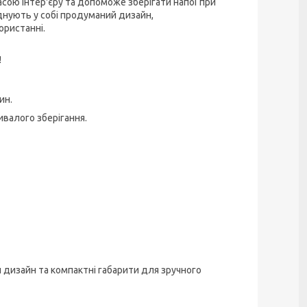
ою інтер'єру та допоможе зберігати напої при
днують у собі продуманий дизайн,
ористанні.
!
ин.
валого зберігання.
дизайн та компактні габарити для зручного