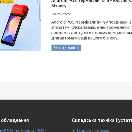
Android POS-термінали iMin + Вчасно.К
бізнесу
24.06.2026
Android POS-термінали iMin у поєднанні
апаратам. Фіскалізація, електронні чеки
продажів доступні в одному компактному
для автоматизації вашого бізнесу.
 обладнання
Складська техніка і уста
ні POS-термінали і POS-
Гідравлічні візки