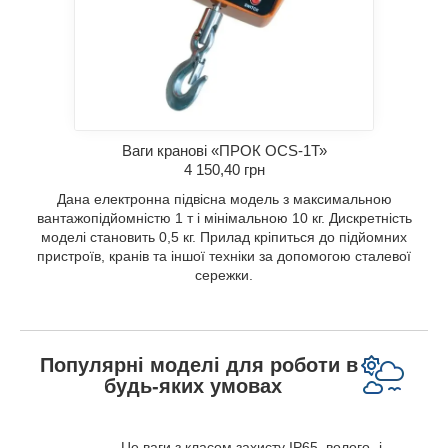
Ваги кранові «ПРОК OCS-1Т»
4 150,40 грн
Дана електронна підвісна модель з максимальною
вантажопідйомністю 1 т і мінімальною 10 кг. Дискретність
моделі становить 0,5 кг. Прилад кріпиться до підйомних
пристроїв, кранів та іншої техніки за допомогою сталевої
сережки.
Популярні моделі для роботи в
будь-яких умовах
Це ваги з класом захисту IP65, волого- і