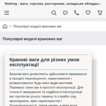
Hottorg - ваги, торгове, ресторанне, складське обладнання
Популярні моделі кранових ваг
Популярні моделі кранових ваг
Кранові ваги для різних умов
експлуатації
Кранові ваги дозволяють здійснювати зважування
в процесі переміщення, навантаження і
розвантаження будь-яких видів вантажів.
Перевага таких ваг в простоті експлуатації. Для
точності зважування та надійності експлуатації
ваг протягом усього терміну їх служби слід
враховувати, крім характеристик і
функціональності, також умови, в яких вони