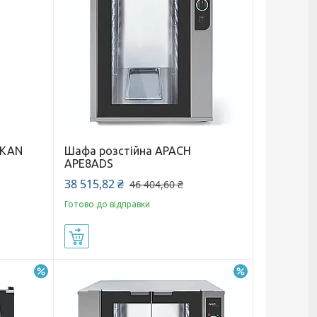
AKAN
Шафа розстійна APACH
APE8ADS
38 515,82 ₴
46 404,60 ₴
Готово до відправки
Купити
–24%
–17%