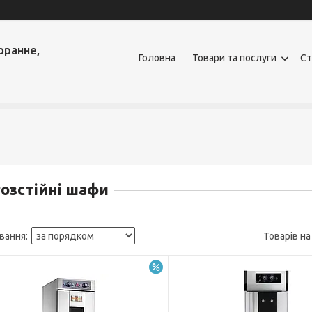
оранне,
Головна
Товари та послуги
Ст
озстійні шафи
–5%