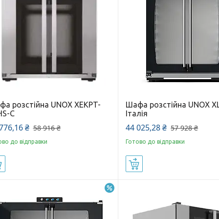
фа розстійна UNOX XEKPT-
Шафа розстійна UNOX X
HS-C
Італія
776,16 ₴
44 025,28 ₴
58 916 ₴
57 928 ₴
ово до відправки
Готово до відправки
Купити
Купити
–24%