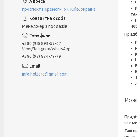
2-3
проспект Перемоги, 67, Київ, Україна
те
не
Менеджер з продажів
Придб
П
+380 (98) 893-67-67
Viber/Telegram/WhatsApp
+380 (97) 874-79-79
info.hottorg@gmail.com
Розс
Придб
яке м
Такі 
неопр