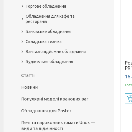
Торгове обладнання
Обладнання для кафе та
ресторанів
Банківське обладнання
Складська техніка
Вантажопідйомне обладнання
Будівельне обладнання
Ро
PR
Статті
16 
Гот
Новини
Популярні моделі кранових ваг
Обладнання для Poster
Печі та пароконвектомати Unox —
види та відмінності