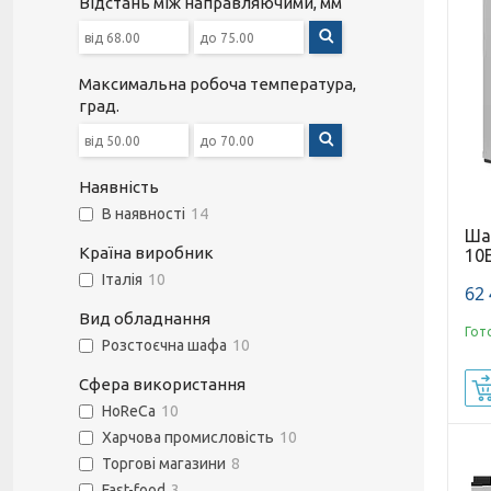
Відстань між направляючими, мм
Максимальна робоча температура,
град.
Наявність
В наявності
14
Ша
Країна виробник
10
Італія
10
62 
Вид обладнання
Гот
Розстоєчна шафа
10
Сфера використання
HoReCa
10
Харчова промисловість
10
Торгові магазини
8
Fast-food
3