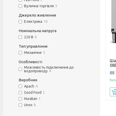
Вулична торгівля
3
Джерело живлення
Електрика
10
Номінальна напруга
220 В
9
Тип управління
Механічне
5
Ша
Особливості
08
Можливість підключення до
водопроводу
4
88 
Виробник
Гот
Apach
4
Good Food
2
Hurakan
1
Unox
8