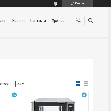
Кошик
атті
Новини
Контакти
Про нас
–15%
–17%