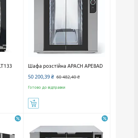
LT133
Шафа розстійна APACH APE8AD
50 200,39 ₴
60 482,40 ₴
Готово до відправки
Купити
–24%
–17%