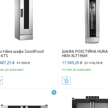
зстійна шафа GoodFood
ШАФА РОЗСТІЙНА HUR
16TS
HKN-XLT196M
487,25 ₴
17 949,20 ₴
17 355 ₴
21 116,70 ₴
ово до відправки
Готово до відправки
Купити
Купити
–24%