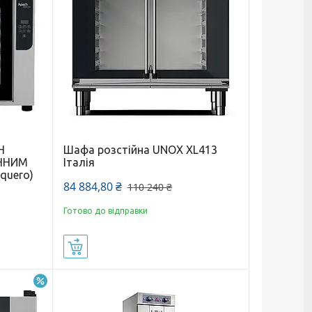
H
Шафа розстійна UNOX XL413
ОННИМ
Італія
quero)
84 884,80 ₴
110 240 ₴
Готово до відправки
Купити
–24%