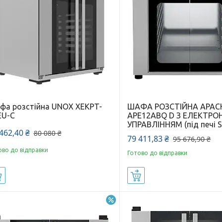
фа розстійна UNOX XEKPT-
ШАФА РОЗСТІЙНА APAC
EU-C
APE12ABQ D З ЕЛЕКТР
УПРАВЛІННЯМ (під печі S
462,40 ₴
80 080 ₴
79 411,83 ₴
95 676,90 ₴
ово до відправки
Готово до відправки
Купити
Купити
–24%