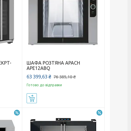
EKPT-
ШАФА РОЗТЯНА APACH
APE12ABQ
63 399,63 ₴
76 385,10 ₴
Готово до відправки
Купити
–17%
–23%