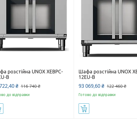
фа розстійна UNOX XEBPC-
Шафа розстійна UNOX X
EU-B
12EU-B
722,40 ₴
93 069,60 ₴
116 740 ₴
122 460 ₴
ово до відправки
Готово до відправки
Купити
Купити