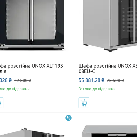
фа розстійна UNOX XLT193
Шафа розстійна UNOX X
лія
08EU-C
328 ₴
55 881,28 ₴
72 800 ₴
73 528 ₴
ово до відправки
Готово до відправки
Купити
Купити
–22%