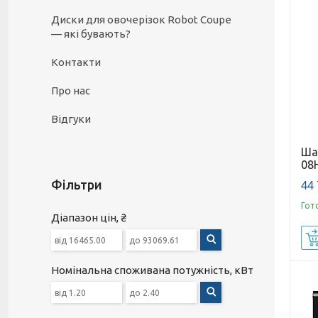
Диски для овочерізок Robot Coupe
— які бувають?
Контакти
Про нас
Відгуки
Ша
08
44 
Фільтри
Гот
Діапазон цін, ₴
Номінальна споживана потужність, кВт