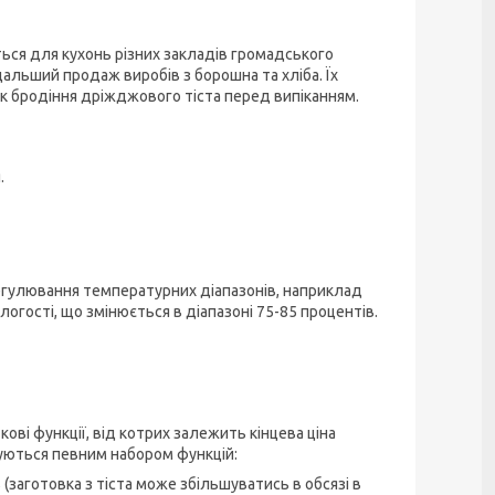
ся для кухонь різних закладів громадського
дальший продаж виробів з борошна та хліба. Їх
к бродіння дріжджового тіста перед випіканням.
.
егулювання температурних діапазонів, наприклад
огості, що змінюється в діапазоні 75-85 процентів.
ові функції, від котрих залежить кінцева ціна
зуються певним набором функцій:
(заготовка з тіста може збільшуватись в обсязі в