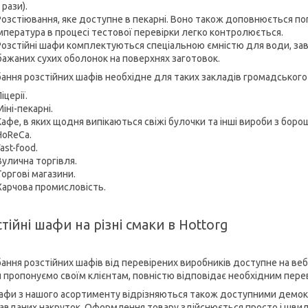
 рази).
Розстіювання, яке доступне в пекарні. Воно також доповнюється 
мпература в процесі тестової перевірки легко контролюється.
Розстійні шафи комплектуються спеціальною ємністю для води, з
бажаних сухих оболонок на поверхнях заготовок.
ання розстійних шафів необхідне для таких закладів громадського 
іцерії.
Міні-пекарні.
Кафе, в яких щодня випікаються свіжі булочки та інші вироби з боро
HoReCa.
Fast-food.
Вулична торгівля.
Торгові магазини.
Харчова промисловість.
тійні шафи на різні смаки в Hottorg
ання розстійних шафів від перевірених виробників доступне на веб-
и пропонуємо своїм клієнтам, повністю відповідає необхідним пере
шафи з нашого асортименту відрізняються також доступними демокр
авданих накруток. Оформлення товару здійснюється просто і швид