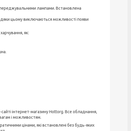
попереджувальними лампами. Встановлена
авдяки цьому виключаються можливості появи
харчування, як:
шна.
сайті інтернет-магазину Hottorg. Все обладнання,
вагам і можливостям.
атичними цінами, які встановлені без будь-яких
ко.