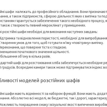
ійні шафи належать до професійного обладнання. Вони призначають
вання, а також підприємств, сферою діяльності яких є випічка та по
истанням гарантується забезпечення такого необхідного процесу, я
також створюють певний мікроклімат у приміщеннях.
ні розстійні шафи необхідні для виконання наступних завдань:
Підтримка та відновлення пористості, необхідної для випробування
Створення умов для того, щоб готувати м’яку «повітряну» випічку.
Переконання, що поверхня тіста є гладкою.
Зменшення початкового значення щільності.
Збільшення об’єму в кілька разів.
ндартній шафі для розстоювання хліба забезпечується необхідне р
0 градусів. Всередині камери також може підтримуватися індекс вол
бливості моделей розстійних шафів
ійні шафи мають відмінності за набором функцій. Вони мають додатк
нання. Абсолютно всі моделі, як бюджетні, так і дорогі, характери
Можливість покращення смаку і візуальної якості випечених виробів 